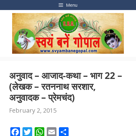
Skip
Menu
to
content
अनुवाद – आजाद-कथा – भाग 22 –
(लेखक – रतननाथ सरशार,
अनुवादक – प्रेमचंद)
February 2, 2015
F
T
W
E
S