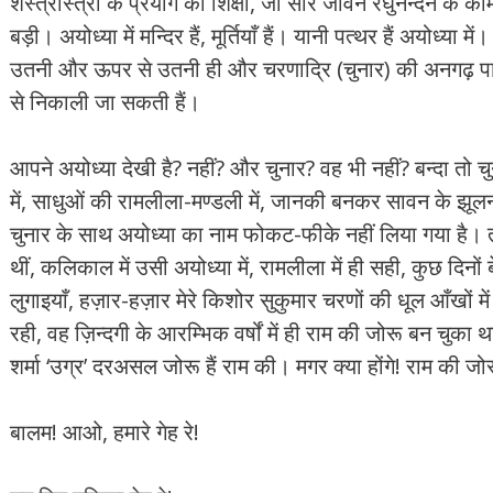
शस्‍त्रास्‍त्रों के प्रयोग की शिक्षा, जो सारे जीवन रघुनन्‍दन के क
बड़ी। अयोध्‍या में मन्दिर हैं, मूर्तियाँ हैं। यानी पत्‍थर हैं अयोध्‍या में
उतनी और ऊपर से उतनी ही और चरणाद्रि (चुनार) की अनगढ़ पार्व
से निकाली जा सकती हैं।
आपने अयोध्‍या देखी है? नहीं? और चुनार? वह भी नहीं? बन्‍दा तो
में, साधुओं की रामलीला-मण्‍डली में, जानकी बनकर सावन के झूलनोत
चुनार के साथ अयोध्‍या का नाम फोकट-फीके नहीं लिया गया है। त्
थीं, कलिकाल में उसी अयोध्‍या में, रामलीला में ही सही, कुछ दिन
लुगाइयाँ, हज़ार-हज़ार मेरे किशोर सुकुमार चरणों की धूल आँखों 
रही, वह ज़िन्‍दगी के आरम्भिक वर्षों में ही राम की जोरू बन चुका 
शर्मा ‘उग्र’ दरअसल जोरू हैं राम की। मगर क्‍या होंगे! राम की 
बालम! आओ, हमारे गेह रे!