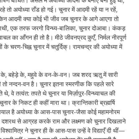
 भीषण बाधित। असल में अयोध्‍या आदमी के बनाए बनी हुई थी,
हे तो अयोध्‍या राँड हो गई। चुनार में आदमी रहें या न रहें,
ेकिन आदमी क्‍या कोई भी जीव जब चुनार के आगे आएगा तो
थी, एक तरफ जरगो विन्‍ध्‍य-बालिका, चुनार दोआबा। कंकड़
‍ध्‍याचल का आँगन ही तो है। मीठे जीवनप्रद कुएँ, निर्मल नीरपूर्ण
े चरण-चिह्न चुनार में चतुर्दिक्। रामचन्‍द्र की अयोध्‍या में
 के, बहेड़े के, महुवे के वन-के-वन। जब शरद ऋतु में सारी
ही तो नन्‍दन-वन है। चुनार इतना स्‍मरणीक कि पहले सारे
 वे तत्‍वंत: तपते थे चुनार या मिर्ज़ापुर-विन्‍ध्‍याचल की
ुनार के निकट ही कहीं मारा था। क्रान्तिकारी ब्रह्मर्षि
रा ख़याल है अयोध्‍या के आस-पास चुनार-जैसा कोई महामनोरम
ाजा दशरथ से आग्रह करके राम और लक्ष्‍मण को चुनार दिखलाने
श्‍वामित्र ने चुनार ही के आस-पास उन्‍हें वे विद्याएँ दी थीं—