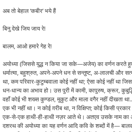
अब तो बेहाल ‘कबीर’ भये हैं
बिनु देखे जिय जाय रे!
बालम, आओ हमारे गेह रे!
अयोध्‍या (जिससे युद्ध न किया जा सके—अजेय) का वर्णन करते 
धर्मात्‍मा, बहुश्रुत, अपने-अपने धन से सन्‍तुष्‍ट, अ-लालची और स
था, कम परिवार-कुटुम्‍बवाला कोई नहीं था; ऐसा कोई नहीं था जिसक
धन-धान्‍य का अभाव हो। उस पुरी में कामी, कापुरुष, क्रूर, कुबुद्ध
वहाँ कोई भी शख्‍स कुण्‍डल, मुकुट और माला वगैर नहीं दीखता थ
एक भी नहीं था। न कोई ग़रीब था, न विक्षिप्‍त; कोई किसी प्रक
एक-से-एक हाथी-ही-हाथी नज़र आते थे। अतएव उसके नाम का अर्थ
दशरथ की अयोध्‍या का यह वर्णन आदि कवि के शब्‍दों में है— बालकाण्‍ड