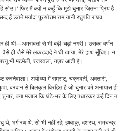
सोउ।’ फिर मैं क्‍यों न कहूँ कि मुझे चुनार जितना प्रिय है
द हैं उतने मर्यादा पुरुषोत्तम राम यानी रघुपति राघव
छ और ही थी—अमरावती से भी बढ़ी-चढ़ी नगरी। उसका वर्णन
वैसे ही जैसे मेरे लकड़दादे ने घी खाया, मेरे हाथ सूँघिए। न
 सरयू भी मटमैली, रजस्‍वला, नज़र आती है।
्‍ट करनेवाला। अयोध्‍या में सम्राट्, चक्रवर्ती, अवतारी,
ल कृपा, वरदान से बिलकुल विरहित है जो चुनार को अनायास ही
ए चुनार, क्‍या मजाल कि घंटे-भर के लिए पधारकर कई दिन न
ु थे, भगीरथ थे, सो भी नहीं रहे; इक्ष्‍वाकु, दशरथ, रामचन्‍द्र