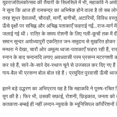
युवराजतिलकोत्‍सव की तैयारी के सिलसिले में भी, महाकवि ने अयोध
ने सुना कि आज ही रामचन्‍द्र का अभिषेक होने वाला है तो स
तरह शुभ्र देवालयों, चौराहों, मार्गों, बागीचों, अटारियों, विविध वस
ऊँचे वृक्षों पर सचिह्न और अचिह्न पताकाएँ फहराई गईं…राज-मार्ग 
जलाई गई थी। रात्रि के समय रोशनी के लिए गली-कूचों तक में दीप
समान सुन्‍दर अयोध्‍यापुरी एकत्रित जन-समुदाय से मुखरित होकर 
मन्‍थरा ने देखा, चारों ओर अमूल्‍य ध्‍वजा-पताकाएँ फहरा रही हैं, र
स्‍नान के बाद चन्‍दनादि लगाए अवधवासी परम प्रसन्‍न मटरगश्‍ती कर
कर रहे हैं, सारे-के-सारे देव-स्‍थान चूने से उज्‍जवल कर दिए गए 
गाय-बैल भी प्रसन्‍न बोल बोल रहे हैं। प्रमुदित पुरवासी ऊँची ध्‍वजा
इतने बड़े उद्धरण का अभिप्राय यह है कि महाकवि ने पुरुष-रचित जि
युग की है। फिर भी, उसकी सफ़ाई, रोशनी, छिड़काव, जनता को 
कतकत्ता-बम्‍बई ही नहीं लन्‍दन-न्‍यूयार्क के म्‍यूनिसिपल कॉर्पोरेश