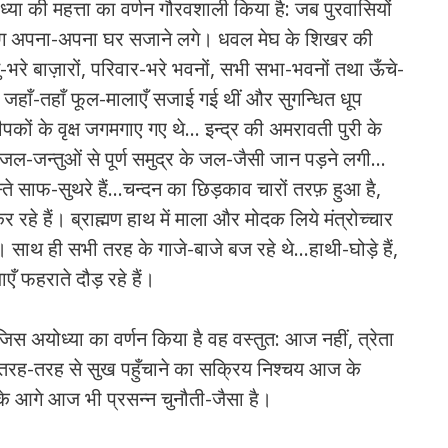
्‍या की महत्ता का वर्णन गौरवशाली किया है: जब पुरवासियों
ब लोग अपना-अपना घर सजाने लगे। धवल मेघ के शिखर की
्‍तु-भरे बाज़ारों, परिवार-भरे भवनों, सभी सभा-भवनों तथा ऊँचे-
में जहाँ-तहाँ फूल-मालाएँ सजाई गई थीं और सुगन्धित धूप
कों के वृक्ष जगमगाए गए थे… इन्‍द्र की अमरावती पुरी के
जल-जन्‍तुओं से पूर्ण समुद्र के जल-जैसी जान पड़ने लगी…
ास्‍ते साफ-सुथरे हैं…चन्‍दन का छिड़काव चारों तरफ़ हुआ है,
 रहे हैं। ब्राह्मण हाथ में माला और मोदक लिये मंत्रोच्‍चार
हैं। साथ ही सभी तरह के गाजे-बाजे बज रहे थे…हाथी-घोड़े हैं,
एँ फहराते दौड़ रहे हैं।
स अयोध्‍या का वर्णन किया है वह वस्‍तुत: आज नहीं, त्रेता
तरह-तरह से सुख पहुँचाने का सक्रिय निश्‍चय आज के
नों के आगे आज भी प्रसन्‍न चुनौती-जैसा है।