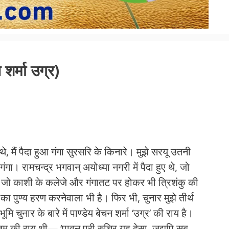
शर्मा उग्र)
 थे, मैं पैदा हुआ गंगा सुरसरि के किनारे। मुझे सरयू उतनी
ंगा। रामचन्‍द्र भगवान् अयोध्‍या नगरी में पैदा हुए थे, जो
 हुआ, जो काशी के कलेजे और गंगातट पर होकर भी त्रिशंकु की
र्थ का पुण्‍य हरण करनेवाला भी है। फिर भी, चुनार मुझे तीर्थ
ुनार के बारे में पाण्‍डेय बेचन शर्मा ‘उग्र’ की राय है।
रुषोत्तम की राय थी— ‘पावन पुरी रुचिर यह देसा, जद्यपि सब