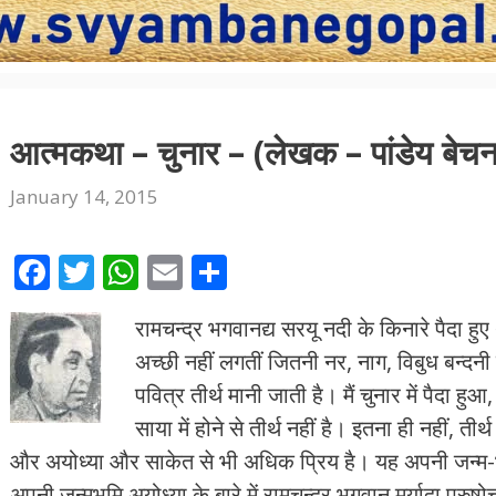
आत्मकथा – चुनार – (लेखक – पांडेय बेचन 
January 14, 2015
F
T
W
E
S
ac
w
h
m
h
रामचन्‍द्र भगवानद्य सरयू नदी के किनारे पैदा हुए
e
itt
at
ai
ar
अच्‍छी नहीं लगतीं जितनी नर, नाग, विबुध बन्‍दनी ग
b
er
s
l
e
पवित्र तीर्थ मानी जाती है। मैं चुनार में पैदा
o
A
साया में होने से तीर्थ नहीं है। इतना ही नहीं, ती
o
p
और अयोध्‍या और साकेत से भी अधिक प्रिय है। यह अपनी जन्‍म-भूमि च
k
p
अपनी जन्‍मभूमि अयोध्‍या के बारे में रामचन्‍द्र भगवान् मर्यादा पु