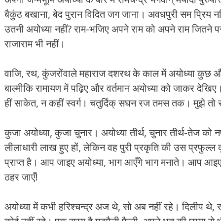
बैकुंठ बखाना, बेद पुरान विदित जग जाना। अवधपुरी सम प्रिय नहिं 
उतनी अयोध्‍या नहीं? राम-भजिए अपने राम को अपने राम जितने पसन्‍
राजाराम भी नहीं।
वाजि, रथ, कुंजरोंवाले महाराज दशरथ के काल में अयोध्‍या कु
बाल्‍मीकि रामायण में पढ़िए और वर्तमान अयोध्‍या को जाकर देखिए। 
हीं साकेत, न कहीं स्‍वर्ग। चतुर्दिक् सघन रज तमस तक। मुझे तो
कुजा अयोध्‍या, कुजा चुनार। अयोध्‍या तीर्थ, चुनार तीर्थ-तेज को नष
लीलाधारी लाख हुए हों, लेकिन वह पुरी प्रकृति की उस प्रफुल्‍
प्राप्‍त है। आप जाइए अयोध्‍या, भाग आएँगे भाग मनाते। आप आइ
ठहर जाएँ!
अयोध्‍या में कभी हरिश्‍चन्‍द्र अज थे, सो अब नहीं रहे। दिलीप थे, रघ