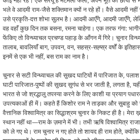
कोई नहीं रहे। एक सरयू है मटमैली फैली, अपने भूत की छाया से
भले वे आदमी राम-जैसे शक्तिमान क्‍यों न रहे हों। वैसे आदमी नहीं र
उसे प्रकृति-दत्त शोभा सुलभ है। आदमी आएँगे, आदमी जाएँगे, ल
वह वहाँ कुछ दिन तक बसना, रमना चाहेगा। एक तरफ गंगा: भागीर
फेंकिए तो विन्‍ध्‍याचल प्रचण्‍ड पहाड़ के आँगन में गिरे। चुनार विन्
तालाब, बावलियाँ बाग, उपवन, वन, सहस्र-सह्स्र वर्षों के इतिहासों क
इनमें से एक भी नहीं, बस राम का नाम है।
चुनार से सटी विन्‍ध्‍याचल की सुखद घाटियों में पारिजात के, पलाश
घाटी पारिजात-पुष्‍पों की सुखद सुगंध से भर जाती है, लगता है, य
भारत से जो श्रद्धालु तपस्‍या करने के लिए काशी या प्रयाग पधारते थे,
उपत्‍यकाओं ही में। कहते हैं किशोर राम ने ताड़का और सुबाहु को च
वैत्तानिक विश्‍वामित्र का सिद्धाश्रम चुनार के निकट ही है। मे
स्‍थान नहीं था—राम के ज़माने में भी। तभी ऋषि विश्‍वामित्र र
को ले गए थे। राम चुनार न गए होते तो शायद ही राम होते, क्‍योंकि वि