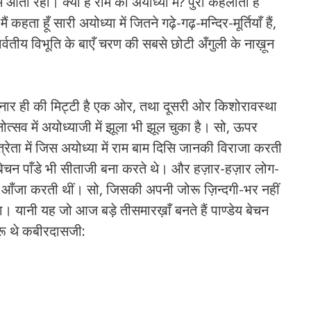
ाम आती रहीं। क्‍या है राम की अयोध्‍या में? पुरी कहलाती है
। मैं कहता हूँ सारी अयोध्‍या में जितने गढ़े-गढ़-मन्दिर-मूर्तियाँ हैं,
तीय विभूति के बाएँ चरण की सबसे छोटी अँगुली के नाख़ून
 चुनार ही की मिट्टी है एक ओर, तथा दूसरी ओर किशोरावस्‍था
्‍सव में अयोध्‍याजी में झूला भी झूल चुका है। सो, ऊपर
रेता में जिस अयोध्‍या में राम बाम दिसि जानकी विराजा करती
ों बेचन पाँडे भी सीताजी बना करते थे। और हज़ार-हज़ार लोग-
में आँजा करती थीं। सो, जिसकी अपनी जोरू ज़िन्‍दगी-भर नहीं
था। यानी यह जो आज बड़े तीसमारख़ाँ बनते हैं पाण्‍डेय बेचन
जोरू थे कबीरदासजी: