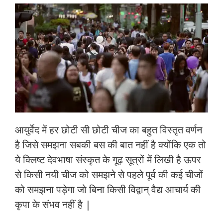
ac
w
h
m
h
e
itt
at
ai
ar
b
er
s
l
e
o
A
o
p
k
p
आयुर्वेद में हर छोटी सी छोटी चीज का बहुत विस्तृत वर्णन
है जिसे समझना सबकी बस की बात नहीं है क्योंकि एक तो
ये क्लिष्ट देवभाषा संस्कृत के गूढ़ सूत्रों में लिखी है ऊपर
से किसी नयी चीज को समझने से पहले पूर्व की कई चीजों
को समझना पड़ेगा जो बिना किसी विद्वान् वैद्य आचार्य की
कृपा के संभव नहीं है |