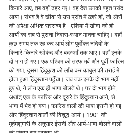
किनारे आए, तब वहाँ ठहर गए। वह देश उनको बहुत पसंद
आया। संभव है वे खीवा से उस प्रांत में ठहरे हों, जो औरों
की अपेक्षा अधिक सरसब्‍ज है। एशिया में खीवा को ही
आर्यों का सब से पुराना निवास-स्‍थान मानना चाहिए। वहाँ
कुछ समय तक रह कर आर्य लोग पूर्वोक्‍त नदियों के
किनारे-किनारे खोकंद और बदख्‍शाँ तक आए। वहाँ इनके
दो भाग हो गए। एक पश्चिम की तरफ मर्व और पूर्वी फारिस
को गया, दूसरा हिंदूकुश को लाँघ कर काबुल की तराई में
होता हुआ हिंदुस्‍तान पहुँचा। जब तक इनके दो भाग नहीं
हुए थे, ये लोग एक ही भाषा बोलते थे। पर दो भाग होने,
अर्थात् एक के फारिस और दूसरे के हिंदुस्‍तान आने, से
भाषा में भेद हो गया। फारिस वाली की भाषा ईरानी हो गई
और हिंदुस्‍तान वालों की विशुद्ध ‘आर्य’। 1901 की
मुर्दमशुमारी के अनुसार ईरानी और आर्य-भाषा बोलने वालों
की संख्‍या इस प्रकार थी –