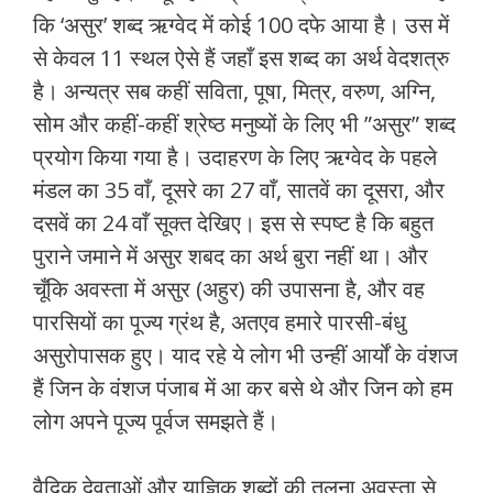
कि ‘असुर’ शब्‍द ऋग्‍वेद में कोई 100 दफे आया है। उस में
से केवल 11 स्‍थल ऐसे हैं जहाँ इस शब्‍द का अर्थ वेदशत्रु
है। अन्‍यत्र सब कहीं सविता, पूषा, मित्र, वरुण, अग्नि,
सोम और कहीं-कहीं श्रेष्‍ठ मनुष्‍यों के लिए भी ”असुर” शब्‍द
प्रयोग किया गया है। उदाहरण के लिए ऋग्‍वेद के पहले
मंडल का 35 वाँ, दूसरे का 27 वाँ, सातवें का दूसरा, और
दसवें का 24 वाँ सूक्‍त देखिए। इस से स्‍पष्‍ट है कि बहुत
पुराने जमाने में असुर शबद का अर्थ बुरा नहीं था। और
चूँकि अवस्‍ता में असुर (अहुर) की उपासना है, और वह
पारसियों का पूज्‍य ग्रंथ है, अतएव हमारे पारसी-बंधु
असुरोपासक हुए। याद रहे ये लोग भी उन्‍हीं आर्यों के वंशज
हैं जिन के वंशज पंजाब में आ कर बसे थे और जिन को हम
लोग अपने पूज्‍य पूर्वज समझते हैं।
वैदिक देवताओं और याज्ञिक शब्‍दों की तुलना अवस्‍ता से