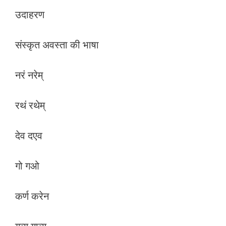
उदाहरण
संस्‍कृत अवस्‍ता की भाषा
नरं नरेम्
रथं रथेम्
देव दएव
गो गओ
कर्ण करेन