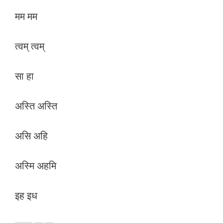
मम मम
त्‍वम् त्‍वम्
सा हा
अस्ति अस्ति
असि अहि
अस्मि अहमि
इह इध