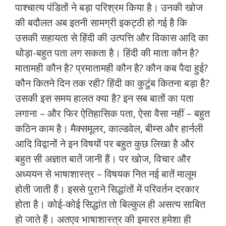
पाश्‍चात्‍य पंडितों ने बड़ा परिश्रम किया है। उनकी खोज
की बदौलत अब इतनी सामग्री इकट्ठी हो गई है कि
उसकी सहायता से हिंदी की उत्‍पत्ति और विकास आदि का
थोड़ा-बहुत पता लग सकता है। हिंदी की माता कौन है?
मातामही कौन है? प्रमातामही कौन है? कौन कब पैदा हुई?
कौन कितने दिन तक रही? हिंदी का कुटुंब कितना बड़ा है?
उसकी इस समय हालत क्‍या है? इन सब बातों का पता
लगाना – और फिर ऐतिहासिक पता, ऐसा वैसा नहीं – बहुत
कठिन काम है। मैक्‍समूलर, काल्‍डवेल, बीम्‍स और हार्नली
आदि विद्वानों ने इन विषयों पर बहुत कुछ लिखा है और
बहुत सी अज्ञात बातें जानी हैं। पर खोज, विचार और
अध्‍ययन से भाषाशास्‍त्र – विषयक नित नई बातें मालूम
होती जाती हैं। इससे पुराने सिद्धांतों में परिवर्तन दरकार
होता है। कोई-कोई सिद्धांत तो बिल्‍कुल ही असत्‍य साबित
हो जाते हैं। अतएव भाषाशास्‍त्र की इमारत हमेशा ही