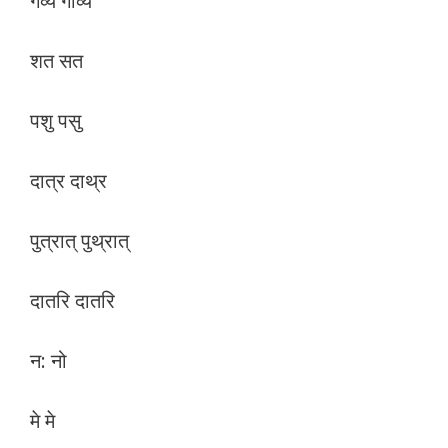
गव्‍य गाव्‍य
शत सत
पशु पसु
दात्र दाथ्र
पुत्रात् पुथ्रात्
दातरि दातरि
न: नो
मे मे