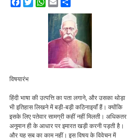
F
T
W
E
S
ac
w
h
m
h
e
itt
at
ai
ar
b
er
s
l
e
o
A
o
p
k
p
विषयारंभ
हिंदी भाषा की उत्‍पत्ति का पता लगाने, और उसका थोड़ा
भी इतिहास लिखने में बड़ी-बड़ी कठिनाइयाँ हैं। क्‍योंकि
इसके लिए पतेवार सामग्री कहीं नहीं मिलती। अधिकतर
अनुमान ही के आधार पर इमारत खड़ी करनी पड़ती है।
और यह सब का काम नहीं। इस विषय के विवेचन में