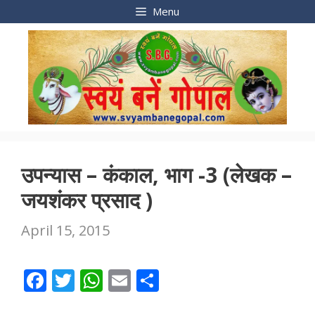
Skip
Menu
to
content
उपन्यास – कंकाल, भाग -3 (लेखक –
जयशंकर प्रसाद )
April 15, 2015
F
T
W
E
S
ac
w
h
m
h