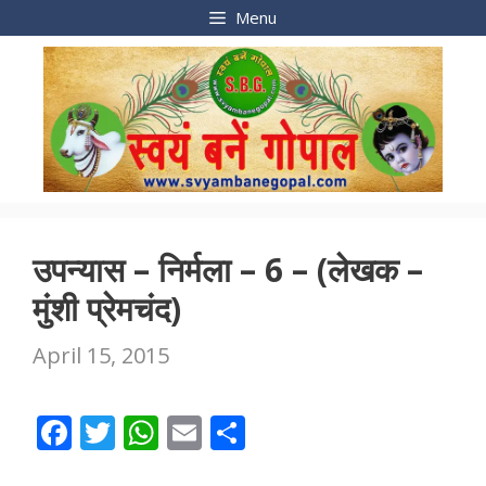
Skip
Menu
to
content
उपन्यास – निर्मला – 6 – (लेखक –
मुंशी प्रेमचंद)
April 15, 2015
F
T
W
E
S
ac
w
h
m
h