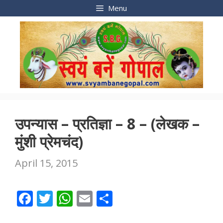
Skip
Menu
to
content
उपन्यास – प्रतिज्ञा – 8 – (लेखक –
मुंशी प्रेमचंद)
April 15, 2015
F
T
W
E
S
ac
w
h
m
h