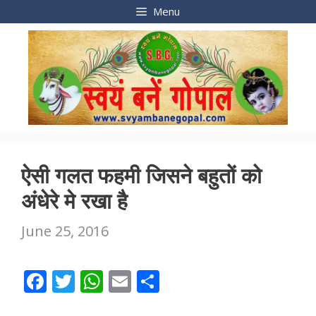
Skip
Menu
to
content
ऐसी गलत फहमी जिसने बहुतों को
अंधेरे मे रखा है
June 25, 2016
F
T
W
E
S
ac
w
h
m
h