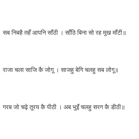
सब निबहै तहँ आपनि साँठी । साँठि बिना सो रह मुख माँटी॥
राजा चला साजि कै जोगू । साजहु बेगि चलहु सब लोगू॥
गरब जो चढ़े तुरय कै पीठी । अब भुइँ चलहु सरग कै डीठी॥