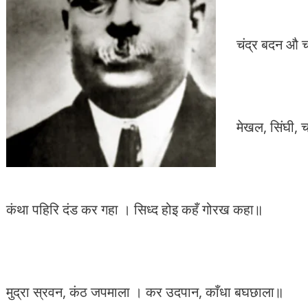
k
p
चंद्र बदन औ च
मेखल, सिंघी, 
कंथा पहिरि दंड कर गहा । सिध्द होइ कहँ गोरख कहा॥
मुद्रा स्रवन, कंठ जपमाला । कर उदपान, काँधा बघछाला॥