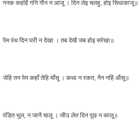
गनक कहहिं गनि गौन न आजू । दिन लेइ चलहु, होइ सिधाकाजू॥
पेम पंथ दिन घरी न देखा । तब देखै जब होइ सरेखा॥
जेहि तन पेम कहाँ तेहि माँसू । कथा न रकत, नैन नहिं ऑंसू॥
पंडित भूल, न जानै चालू । जीउ लेत दिन पूछ न कालू॥