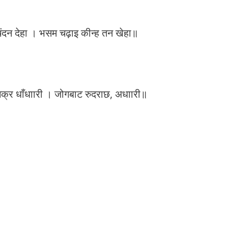
ंदन देहा । भसम चढ़ाइ कीन्ह तन खेहा॥
चक्र धाँधाारी । जोगबाट रुदराछ, अधाारी॥