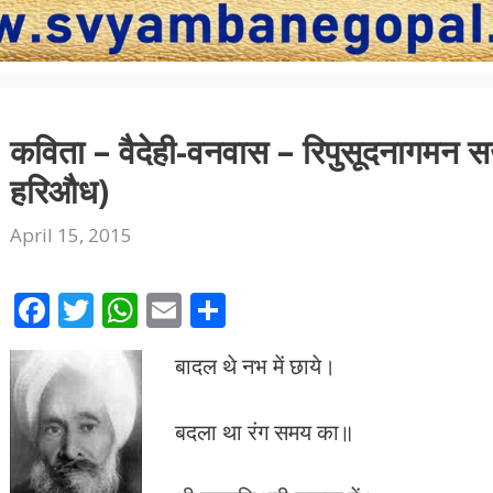
कविता – वैदेही-वनवास – रिपुसूदनागमन स
हरिऔध)
April 15, 2015
F
T
W
E
S
ac
w
h
m
h
बादल थे नभ में छाये।
e
itt
at
ai
ar
b
er
s
l
e
बदला था रंग समय का॥
o
A
o
p