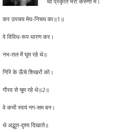
थी प्रकृति भरी करुणा में।
k
p
कर उपचय मेघ-निचय का॥1॥
वे विविध-रूप धारण कर।
नभ-तल में घूम रहे थे॥
गिरि के ऊँचे शिखरों को।
गौरव से चूम रहे थे॥2॥
वे कभी स्वयं नग-सम बन।
थे अद्भुत-दृश्य दिखाते॥