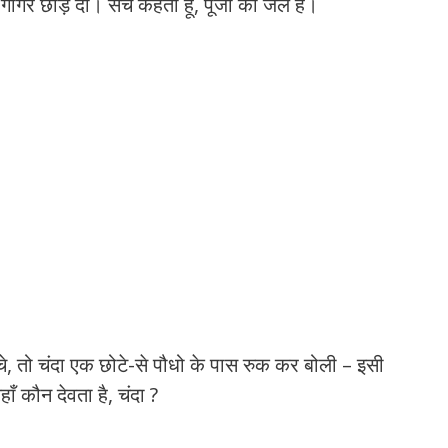
हो। गागर छोड़ दो। सच कहती हूँ, पूजा का जल है।
ँचे, तो चंदा एक छोटे-से पौधो के पास रुक कर बोली – इसी
ाँ कौन देवता है, चंदा ?