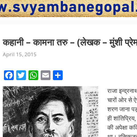
कहानी – कामना तरु – (लेखक – मुंशी प्रे
April 15, 2015
F
T
W
E
S
ac
w
h
m
h
राजा इन्द्रना
e
itt
at
ai
ar
चारों ओर से ऐ
b
er
s
l
e
शरण जाना पड़
o
A
ही शांतिप्रि
o
p
की अपेक्षा कवि
k
p
था। रसिकजनों क