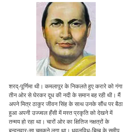
ac
w
h
m
h
e
itt
at
ai
ar
b
er
s
l
e
o
A
o
p
k
p
शरद्-पूर्णिमा थी। कमलापुर के निकलते हुए करारे को गंगा
तीन ओर से घेरकर दूध की नदी के समान बह रही थी। मैं
अपने मित्र ठाकुर जीवन सिंह के साथ उनके सौंध पर बैठा
हुआ अपनी उज्ज्वल हँसी में मस्त प्रकृति को देखने में
तन्मय हो रहा था। चारों ओर का क्षितिज नक्षत्रों के
बन्दनवार-सा चमकने लगा था। धवलविधु-बिम्ब के समीप