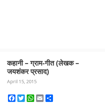
कहानी – ग्राम-गीत (लेखक –
जयशंकर प्रसाद)
April 15, 2015
F
T
W
E
S