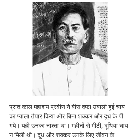
ac
w
h
m
h
e
itt
at
ai
ar
b
er
s
l
e
o
A
o
p
k
p
प्रात:काल महाशय प्रवीण ने बीस दफा उबाली हुई चाय
का प्याला तैयार किया और बिना शक्कर और दूध के पी
गये। यही उनका नाश्ता था। महीनों से मीठी, दूधिया चाय
न मिली थी। दूध और शक्कर उनके लिए जीवन के