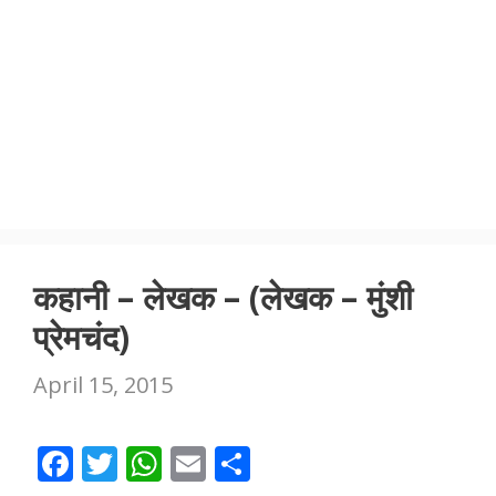
कहानी – लेखक – (लेखक – मुंशी
प्रेमचंद)
April 15, 2015
F
T
W
E
S