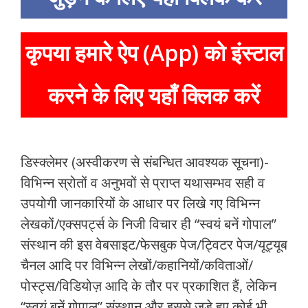
कृपया हमारे ऐप (App) को इंस्टाल
करने के लिए यहाँ क्लिक करें
डिस्क्लेमर (अस्वीकरण से संबन्धित आवश्यक सूचना)-
विभिन्न स्रोतों व अनुभवों से प्राप्त यथासम्भव सही व
उपयोगी जानकारियों के आधार पर लिखे गए विभिन्न
लेखकों/एक्सपर्ट्स के निजी विचार ही “स्वयं बनें गोपाल”
संस्थान की इस वेबसाइट/फेसबुक पेज/ट्विटर पेज/यूट्यूब
चैनल आदि पर विभिन्न लेखों/कहानियों/कविताओं/
पोस्ट्स/विडियोज़ आदि के तौर पर प्रकाशित हैं, लेकिन
“स्वयं बनें गोपाल” संस्थान और इससे जुड़े हुए कोई भी