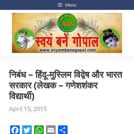
Skip
Menu
to
content
निबंध – हिंदू-मुस्लिम विद्वेष और भारत
सरकार (लेखक – गणेशशंकर
विद्यार्थी)
April 15, 2015
F
T
W
E
S