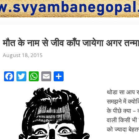
मौत के नाम से जीव काँप जायेगा अगर तन्मात
August 18, 2015
F
T
W
E
S
ac
w
h
m
h
थोडा सा आप स
e
itt
at
ai
ar
समझने में क्य
b
er
s
l
e
के पीछे क्या 
o
A
वाली किसी भ
o
p
को ज्यादा बेहत
k
p