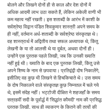
बोलने और लिखने दोनों ही से काल और देश दोनों में
अधिक आदमी लाभ उठा सकते हैं, लेकिन अकेली वाणी भी
कम महत्‍व नहीं रखती। इस शताब्‍दी के आरंभ में काशी के
सर्वश्रेष्‍ठ विद्वान पंडित शिवकुमार शास्‍त्री अपने समय के
ही नहीं, वर्तमान अर्ध-शताब्‍दी के सर्वश्रेष्‍ठ संस्कृतज्ञ थे।
वह शास्‍त्रार्थ में अद्वितीय तथा सफल अध्‍यापक थे, किंतु
लेखनी के या तो आलसी थे या दुर्बल, अथवा दोनों ही।
उन्‍होंने एक पुस्‍तक पहले लिखी, जब कि उनकी ख्‍याति
नहीं हुई थी। ख्‍याति के बाद एक पुस्‍तक लिखी, किंतु उसे
अपने शिष्‍य के नाम से छपवाया। प्रतिद्वंद्वी दोष निकालेंगे,
इसीलिए वह कुछ भी लिखने से हिचकिचाते थे। उस समय
के दोष निकालने वाले संस्कृतज्ञ कुछ निम्नतल में चले गये
थे, इसमें संदेह नहीं। भट्टोजी दीक्षित ने शहजहाँ के समय
सत्रहवीं सदी के पूर्वार्द्ध में ‘सिद्धांत कौमदी’ नाम की प्रसिद्ध
पुस्‍तक लिखी, साथ ही व्‍याकरण के कितने की तत्‍वों की