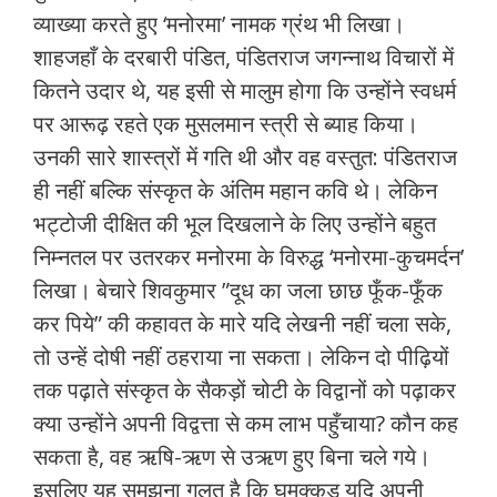
व्‍याख्‍या करते हुए ‘मनोरमा’ नामक ग्रंथ भी लिखा।
शाहजहाँ के दरबारी पंडित, पंडितराज जगन्‍नाथ विचारों में
कितने उदार थे, यह इसी से मालुम होगा कि उन्‍होंने स्वधर्म
पर आरूढ़ रहते एक मुसलमान स्‍त्री से ब्‍याह किया।
उनकी सारे शास्त्रों में गति थी और वह वस्‍तुत: पंडितराज
ही नहीं बल्कि संस्कृत के अंतिम महान कवि थे। लेकिन
भट्टोजी दीक्षित की भूल दिखलाने के लिए उन्‍होंने बहुत
निम्‍नतल पर उतरकर मनोरमा के विरुद्ध ‘मनोरमा-कुचमर्दन’
लिखा। बेचारे शिवकुमार ”दूध का जला छाछ फूँक-फूँक
कर पिये” की कहावत के मारे यदि लेखनी नहीं चला सके,
तो उन्‍हें दोषी नहीं ठहराया ना सकता। लेकिन दो पीढ़ियों
तक पढ़ाते संस्कृत के सैकड़ों चोटी के विद्वानों को पढ़ाकर
क्या उन्‍होंने अपनी विद्वत्ता से कम लाभ पहुँचाया? कौन कह
सकता है, वह ऋषि-ऋण से उऋण हुए बिना चले गये।
इसलिए यह समझना गलत है कि घुमक्कड़ यदि अपनी