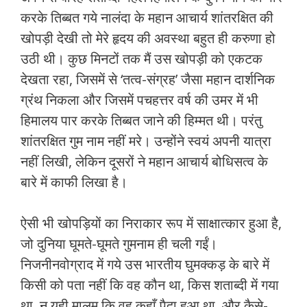
करके तिब्‍बत गये नालंदा के महान आचार्य शांतरक्षित की
खोपड़ी देखी तो मेरे हृदय की अवस्‍था बहुत ही करुणा हो
उठी थी। कुछ मिनटों तक मैं उस खोपड़ी को एकटक
देखता रहा, जिसमें से ‘तत्‍व-संग्रह’ जैसा महान दार्शनिक
ग्रंथ निकला और जिसमें पचहत्तर वर्ष की उमर में भी
हिमालय पार करके तिब्‍बत जाने की हिम्‍मत थी। परंतु
शांतरक्षित गुम नाम नहीं मरे। उन्‍होंने स्वयं अपनी यात्रा
नहीं लिखी, लेकिन दूसरों ने महान आचार्य बोधिसत्‍व के
बारे में काफी लिखा है।
ऐसी भी खोपड़ियों का निराकार रूप में साक्षात्‍कार हुआ है,
जो दुनिया घूमते-घूमते गुमनाम ही चली गईं।
निजनीनवोग्राद में गये उस भारतीय घुमक्कड़ के बारे में
किसी को पता नहीं कि वह कौन था, किस शताब्‍दी में गया
था, न यही मालूम कि वह कहाँ पैदा हुआ था, और कैसे-