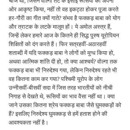
चीज थी, जिसने वोल्‍गा तट के ईसाई रूसियों को अपनी
ओर आकृष्‍ट किया, नहीं तो वह इकट्ठा होकर पूजा करते
हर-गौरी का गीत क्‍यों गाते? संभव है फक्‍कड़ बाबा को योग
और त्राटक के लटके मालूम हों। ये अमोल अस्‍त्र हैं,
जिन्‍हें लेकर हमारे आज के कितने ही सिद्ध पुरुष यूरोपियन
शिक्षितों को दंग करते हैं। फिर सत्रहवीं-अठारहवीं
शताब्‍दी में यदि फक्‍कड़ बाबा ने लोगों को मुग्‍ध किया हो,
अथवा आत्मिक शांति दी हो, तो क्या आश्‍चर्य? वोल्‍गा तक
फक्‍कड़ बाबा भी निरुद्देश्‍य गया, लेकिन निरुद्देश्‍य रहते भी
वह कितना काम कर गया? पश्चिमी यूरोप के लोग
उन्‍नीसवीं-बीसवीं सदा में जिस तरह भारतीयों को नीची
निगाह से देखते थे, रूसियों का भाव वैसा नहीं था। क्या
जाने उसका कितना श्रेय फक्‍कड़ बाबा जैसे घुमक्कड़ों को
हैं? इसलिए निरुद्देश्‍य घुमक्कड़ से हमें हताश होने की
आवश्‍यकता नहीं है।