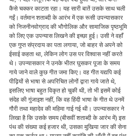
कैसे चक्‍कर काटता रहा। यह सारी बातें उसके साथ चली
गईं। वर्तमान शताब्‍दी के आरंभ में एक रूसी उपन्‍यासकार
को निजनीनवोग्राद की भौगोलिक और सामाजिक पृष्‍ठभूमि
को लिए एक उपन्‍यास लिखने की इच्‍छा हुई। उसी ने वहाँ
एक गुप्‍त संप्रदाय का पता लगाया, जो बाहर से अपने को
ईसाई कहता था, लेकिन लोग उस पर विश्‍वास नहीं करते
थे। उपन्‍यासकार ने उनके भीतर घुसकर पूजा के समय
गाये जाने वाले कुछ गीत जमा किए। वह गीत यद्यपि कई
पीढ़ियों से भाषा से अपरिचित लोगों द्वारा गाये जाते थे,
इसलिए भाषा बहुत विकृत हो चुकी थी, तो भी इसमें कोई
संदेह की गुंजाइश नहीं, कि वह हिंदी भाषा के गीत थे उनमें
गौरी तथा महादेव की महिमा गाई गई थी। उपन्‍यासकार ने
लिखा है कि उसके समय (बीसवीं शताब्‍दी के आरंभ में) इस
पंथ की संख्‍या कई हजार थी, उसका मुखिया जार की सेना
का एक कर्नल था। मालूम नहीं क्रांति की आँधी में वह पंथ