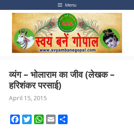
Skip
Menu
to
content
व्यंग – भोलाराम का जीव (लेखक –
हरिशंकर परसाई)
April 15, 2015
F
T
W
E
S
ac
w
h
m
h