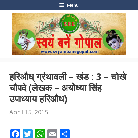
Skip
Menu
to
content
हरिऔध् ग्रंथावली – खंड : 3 – चोखे
चौपदे (लेखक – अयोध्या सिंह
उपाध्याय हरिऔध)
April 15, 2015
F
T
W
E
S