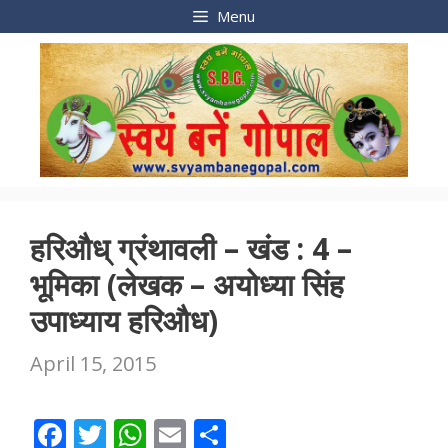
Skip
Menu
to
content
हरिऔध् ग्रंथावली – खंड : 4 –
भूमिका (लेखक – अयोध्या सिंह
उपाध्याय हरिऔध)
April 15, 2015
F
T
W
E
S