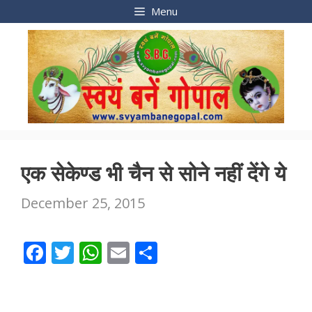
Skip
Menu
to
content
एक सेकेण्ड भी चैन से सोने नहीं देंगे ये
December 25, 2015
F
T
W
E
S
ac
w
h
m
h
e
itt
at
ai
ar