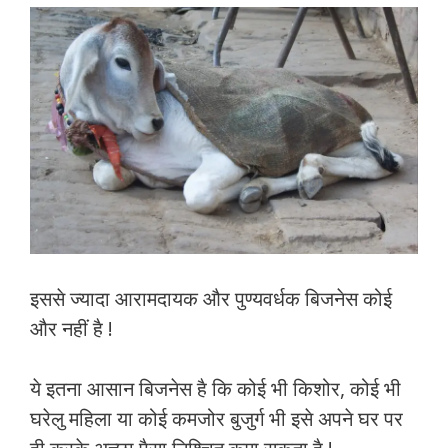
ac
w
h
m
h
e
itt
at
ai
ar
b
er
s
l
e
o
A
o
p
k
p
इससे ज्यादा आरामदायक और पुण्यवर्धक बिजनेस कोई
और नहीं है !
ये इतना आसान बिजनेस है कि कोई भी किशोर, कोई भी
घरेलु महिला या कोई कमजोर बुजुर्ग भी इसे अपने घर पर