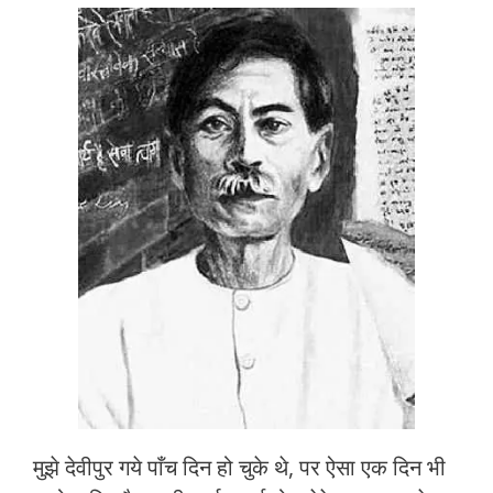
ac
w
h
m
h
e
itt
at
ai
ar
b
er
s
l
e
o
A
o
p
k
p
मुझे देवीपुर गये पाँच दिन हो चुके थे, पर ऐसा एक दिन भी