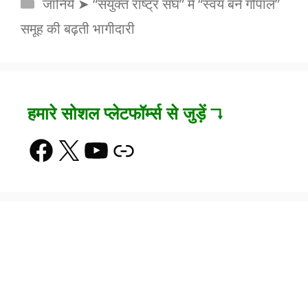
Categories
जानिये ➤ “संयुक्त राष्ट्र संघ” में “स्वयं बनें गोपाल”
समूह की बढ़ती भागीदारी
हमारे सोशल प्लेटफॉर्म्स से जुड़ें ↴
Facebook
X
YouTube
Link