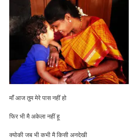
b
er
s
l
e
o
A
o
p
k
p
माँ आज तुम मेरे पास नहीं हो
फिर भी मै अकेला नहीं हू
क्योकी जब भी कभी मै किसी अनदेखी