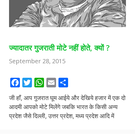
ज्यादातर गुजराती मोटे नहीं होते, क्यों ?
September 28, 2015
F
T
W
E
S
ac
w
h
m
h
जी हाँ, आप गुजरात घूम आईये और देखिये हजार में एक दो
e
itt
at
ai
ar
आदमी आपको मोटे मिलेंगे जबकि भारत के किसी अन्य
b
er
s
l
e
प्रदेश जैसे दिल्ली, उत्तर प्रदेश, मध्य प्रदेश आदि में
o
A
o
p