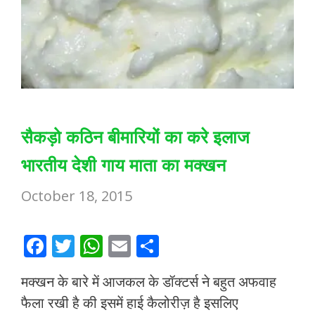
सैकड़ो कठिन बीमारियों का करे इलाज
भारतीय देशी गाय माता का मक्खन
October 18, 2015
F
T
W
E
S
ac
w
h
m
h
मक्खन के बारे में आजकल के डॉक्टर्स ने बहुत अफवाह
e
itt
at
ai
ar
फैला रखी है की इसमें हाई कैलोरीज़ है इसलिए
b
er
s
l
e