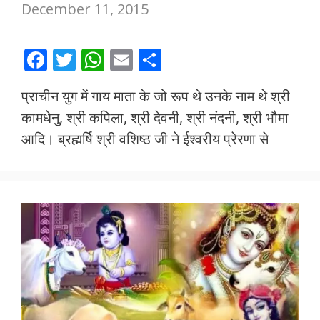
December 11, 2015
F
T
W
E
S
ac
w
h
m
h
प्राचीन युग में गाय माता के जो रूप थे उनके नाम थे श्री
e
itt
at
ai
ar
कामधेनु, श्री कपिला, श्री देवनी, श्री नंदनी, श्री भौमा
b
er
s
l
e
आदि। ब्रह्मर्षि श्री वशिष्ठ जी ने ईश्वरीय प्रेरणा से
o
A
o
p
k
p