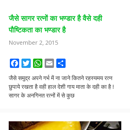
जैसे सागर रत्नों का भण्डार है वैसे दही
पौष्टिकता का भण्डार है
November 2, 2015
F
T
W
E
S
ac
w
h
m
h
जैसे समुद्र अपने गर्भ में ना जाने कितने रहस्यमय रत्न
e
itt
at
ai
ar
छुपाये रखता है वही हाल देशी गाय माता के दही का है !
b
er
s
l
e
सागर के अनगिनत रत्नों में से कुछ
o
A
o
p
k
p