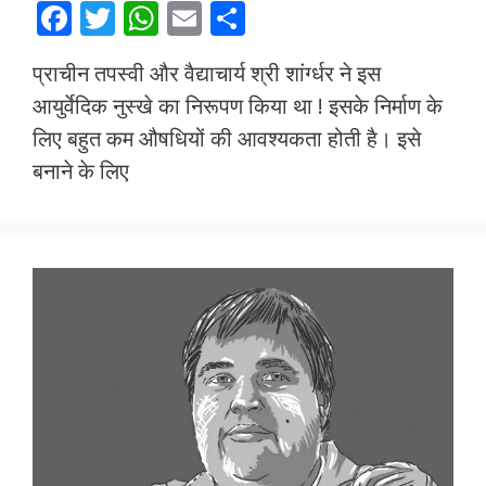
F
T
W
E
S
ac
w
h
m
h
प्राचीन तपस्वी और वैद्याचार्य श्री शांर्ग्धर ने इस
e
itt
at
ai
ar
आयुर्वेदिक नुस्खे का निरूपण किया था ! इसके निर्माण के
b
er
s
l
e
लिए बहुत कम औषधियों की आवश्यकता होती है। इसे
o
A
बनाने के लिए
o
p
k
p