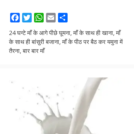
F
T
W
E
S
ac
w
h
m
h
24 घन्टे माँ के आगे पीछे घूमना, माँ के साथ ही खाना, माँ
e
itt
at
ai
ar
के साथ ही बांसुरी बजाना, माँ के पीठ पर बैठ कर यमुना में
b
er
s
l
e
तैरना, बार बार माँ
o
A
o
p
k
p