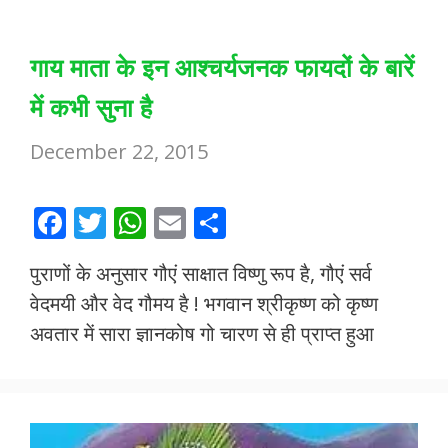
गाय माता के इन आश्चर्यजनक फायदों के बारें
में कभी सुना है
December 22, 2015
F
T
W
E
S
ac
w
h
m
h
पुराणों के अनुसार गौएं साक्षात विष्णु रूप है, गौएं सर्व
e
itt
at
ai
ar
वेदमयी और वेद गौमय है ! भगवान श्रीकृष्ण को कृष्ण
b
er
s
l
e
अवतार में सारा ज्ञानकोष गो चारण से ही प्राप्त हुआ
o
A
o
p
k
p