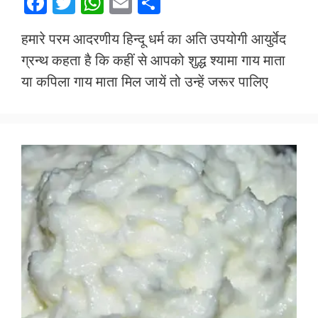
F
T
W
E
S
ac
w
h
m
h
हमारे परम आदरणीय हिन्दू धर्म का अति उपयोगी आयुर्वेद
e
itt
at
ai
ar
ग्रन्थ कहता है कि कहीं से आपको शुद्ध श्यामा गाय माता
b
er
s
l
e
या कपिला गाय माता मिल जायें तो उन्हें जरूर पालिए
o
A
o
p
k
p