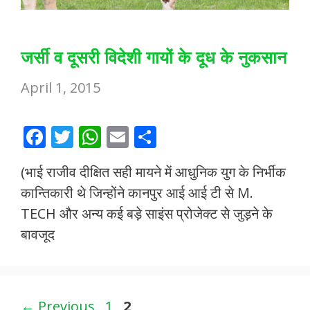
जर्सी व दूसरी विदेशी गायों के दूध के नुकसान
April 1, 2015
F
T
W
E
S
ac
w
h
m
h
(भाई राजीव दीक्षित सही मायने में आधुनिक युग के निर्भीक
e
itt
at
ai
ar
कान्तिकारी थे जिन्होंने कानपुर आई आई टी से M.
b
er
s
l
e
TECH और अन्य कई बड़े साइंस प्रोजेक्ट से जुड़ने के
o
A
बावजूद
o
p
k
p
Page
Page
←
Previous
1
2