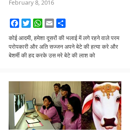
February 8, 2016
F
T
W
E
S
ac
w
h
m
h
कोई आदमी, हमेशा दूसरों की भलाई में लगे रहने वाले परम
e
itt
at
ai
ar
परोपकारी और अति सज्जन अपने बेटे की हत्या करे और
b
er
s
l
e
बेशर्मी की हद करके उस मरे बेटे की लाश को
o
A
o
p
k
p