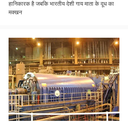
हानिकारक है जबकि भारतीय देशी गाय माता के दूध का
o
A
मक्खन
o
p
k
p