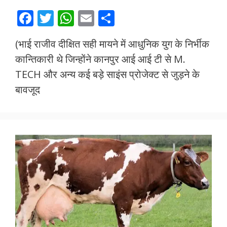
F
T
W
E
S
ac
w
h
m
h
(भाई राजीव दीक्षित सही मायने में आधुनिक युग के निर्भीक
e
itt
at
ai
ar
कान्तिकारी थे जिन्होंने कानपुर आई आई टी से M.
b
er
s
l
e
TECH और अन्य कई बड़े साइंस प्रोजेक्ट से जुड़ने के
o
A
बावजूद
o
p
k
p