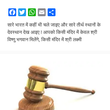
F
T
W
E
S
ac
w
h
m
h
सारे भारत में कहीं भी चले जाइए और सारे तीर्थ स्थानों के
e
itt
at
ai
ar
देवस्थान देख आइए ! आपको किसी मंदिर में केवल श्री
b
er
s
l
e
विष्णु भगवान मिलेंगे, किसी मंदिर में श्री लक्ष्मी
o
A
o
p
k
p