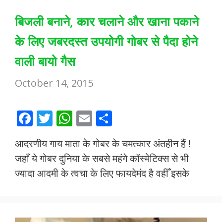
बिजली बनाने, कार चलाने और खाना पकाने
के लिए जबरदस्त उपयोगी गोबर से पैदा होने
वाली बायो गैस
October 14, 2015
F
T
W
E
S
ac
w
h
m
h
आदरणीय गाय माता के गोबर के चमत्कार अंतहीन हैं !
e
itt
at
ai
ar
जहाँ ये गोबर दुनिया के सबसे महंगे कॉस्मेटिक्स से भी
b
er
s
l
e
ज्यादा आदमी के त्वचा के लिए फायदेमंद है वहीँ इसके
o
A
o
p
k
p