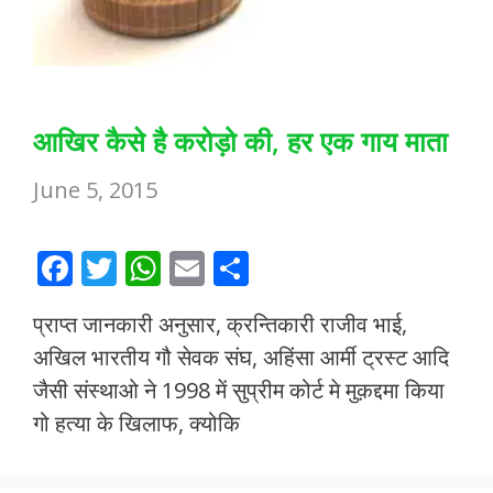
आखिर कैसे है करोड़ो की, हर एक गाय माता
June 5, 2015
F
T
W
E
S
ac
w
h
m
h
प्राप्त जानकारी अनुसार, क्रन्तिकारी राजीव भाई,
e
itt
at
ai
ar
अखिल भारतीय गौ सेवक संघ, अहिंसा आर्मी ट्रस्ट आदि
b
er
s
l
e
जैसी संस्थाओ ने 1998 में सुप्रीम कोर्ट मे मुक़द्दमा किया
o
A
गो हत्या के खिलाफ, क्योकि
o
p
k
p