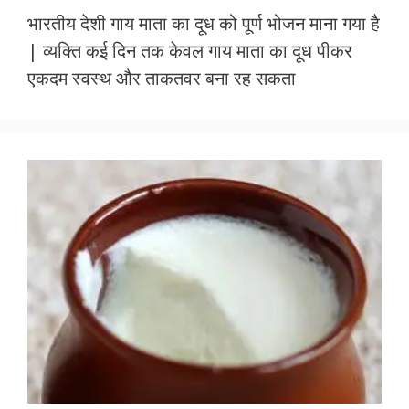
ac
w
h
m
h
भारतीय देशी गाय माता का दूध को पूर्ण भोजन माना गया है
e
itt
at
ai
ar
| व्यक्ति कई दिन तक केवल गाय माता का दूध पीकर
b
er
s
l
e
एकदम स्वस्थ और ताकतवर बना रह सकता
o
A
o
p
k
p