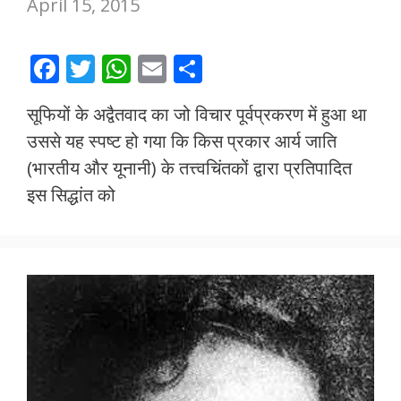
April 15, 2015
F
T
W
E
S
ac
w
h
m
h
सूफियों के अद्वैतवाद का जो विचार पूर्वप्रकरण में हुआ था
e
itt
at
ai
ar
उससे यह स्पष्ट हो गया कि किस प्रकार आर्य जाति
b
er
s
l
e
(भारतीय और यूनानी) के तत्त्वचिंतकों द्वारा प्रतिपादित
o
A
इस सिद्धांत को
o
p
k
p