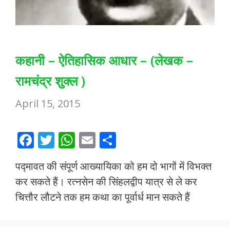
कहानी – ऐतिहासिक आधार – (लेखक –
रामचंद्र शुक्ल )
April 15, 2015
F
T
W
E
S
ac
w
h
m
h
पद्मावत की संपूर्ण आख्यायिका को हम दो भागों में विभक्त
e
itt
at
ai
ar
कर सकते हैं। रत्नसेन की सिंहलद्वीप यात्र से ले कर
b
er
s
l
e
चित्तौर लौटने तक हम कथा का पूर्वार्ध मान सकते हैं
o
A
o
p