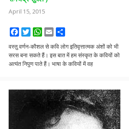
April 15, 2015
F
T
W
E
S
ac
w
h
m
h
वस्तु वर्णन-कौशल से कवि लोग इतिवृत्तात्मक अंशों को भी
e
itt
at
ai
ar
सरस बना सकते हैं। इस बात में हम संस्कृत के कवियों को
b
er
s
l
e
अत्यंत निपुण पाते हैं। भाषा के कवियों में वह
o
A
o
p
k
p