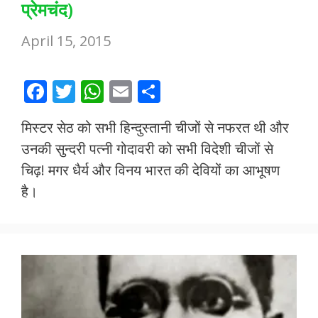
प्रेमचंद)
April 15, 2015
F
T
W
E
S
ac
w
h
m
h
मिस्टर सेठ को सभी हिन्दुस्तानी चीजों से नफरत थी और
e
itt
at
ai
ar
उनकी सुन्दरी पत्नी गोदावरी को सभी विदेशी चीजों से
b
er
s
l
e
चिढ़! मगर धैर्य और विनय भारत की देवियों का आभूषण
o
A
है।
o
p
k
p