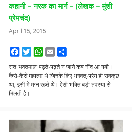
कहानी – नरक का मार्ग – (लेखक – मुंशी
प्रेमचंद)
April 15, 2015
F
T
W
E
S
ac
w
h
m
h
रात ‘भक्तमाल’ पढ़ते-पढ़ते न जाने कब नींद आ गयी।
e
itt
at
ai
ar
कैसे-कैसे महात्मा थे जिनके लिए भगवत्-प्रेम ही सबकुछ
b
er
s
l
e
था, इसी में मग्न रहते थे। ऐसी भक्ति बड़ी तपस्या से
o
A
मिलती है।
o
p
k
p