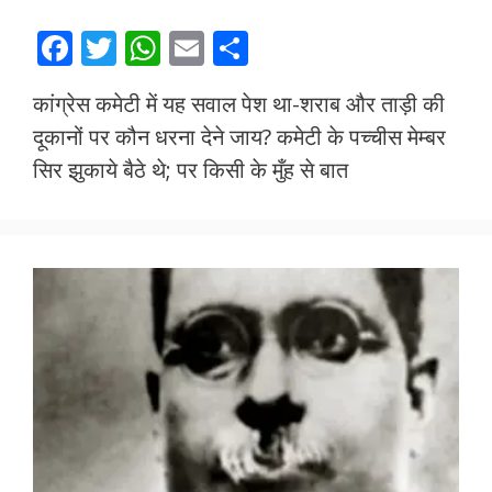
F
T
W
E
S
ac
w
h
m
h
कांग्रेस कमेटी में यह सवाल पेश था-शराब और ताड़ी की
e
itt
at
ai
ar
दूकानों पर कौन धरना देने जाय? कमेटी के पच्चीस मेम्बर
b
er
s
l
e
सिर झुकाये बैठे थे; पर किसी के मुँह से बात
o
A
o
p
k
p