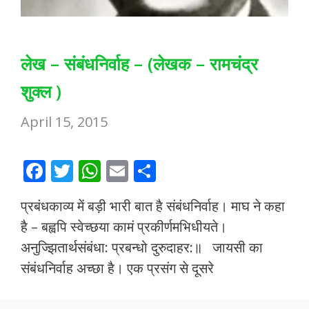
लेख – संबंधनिर्वाह – (लेखक – रामचंद्र
शुक्ल )
April 15, 2015
F
T
W
E
S
ac
w
h
m
h
प्रबंधकाव्य में बड़ी भारी बात है संबंधनिर्वाह। माघ ने कहा
e
itt
at
ai
ar
है – बह्वपि स्वेच्छया कामं प्रकीर्णमभिधीयते।
b
er
s
l
e
अनुज्झितार्थसंबंधा: प्रबन्धो दुरुदाहर:॥ जायसी का
o
A
संबंधनिर्वाह अच्छा है। एक प्रसंग से दूसरे
o
p
k
p