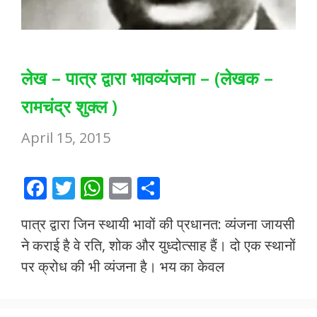
लेख – पात्र द्वारा भावव्यंजना – (लेखक –
रामचंद्र शुक्ल )
April 15, 2015
F
T
W
E
S
ac
w
h
m
h
पात्र द्वारा जिन स्थायी भावों की प्रधानत: व्यंजना जायसी
e
itt
at
ai
ar
ने कराई है वे रति, शोक और युध्दोत्साह हैं। दो एक स्थानों
b
er
s
l
e
पर क्रोध की भी व्यंजना है। भय का केवल
o
A
o
p