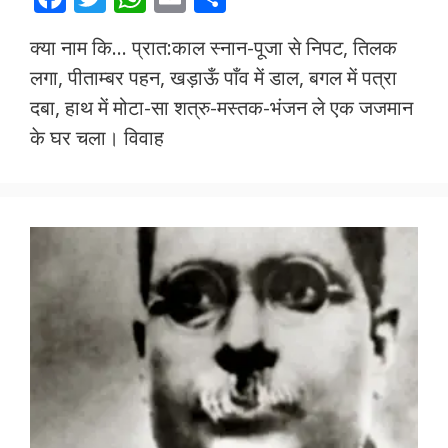
ac
w
h
m
h
क्या नाम कि… प्रात:काल स्नान-पूजा से निपट, तिलक
e
itt
at
ai
ar
लगा, पीताम्बर पहन, खड़ाऊँ पाँव में डाल, बगल में पत्रा
b
er
s
l
e
दबा, हाथ में मोटा-सा शत्रु-मस्तक-भंजन ले एक जजमान
o
A
के घर चला। विवाह
o
p
k
p