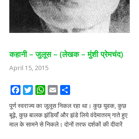
कहानी – जुलूस – (लेखक – मुंशी प्रेमचंद)
April 15, 2015
F
T
W
E
S
ac
w
h
m
h
पूर्ण स्वराज्य का जुलूस निकल रहा था। कुछ युवक, कुछ
e
itt
at
ai
ar
बूढ़े, कुछ बालक झंडियाँ और झंडे लिये वंदेमातरम् गाते हुए
b
er
s
l
e
माल के सामने से निकले। दोनों तरफ दर्शकों की दीवारें
o
A