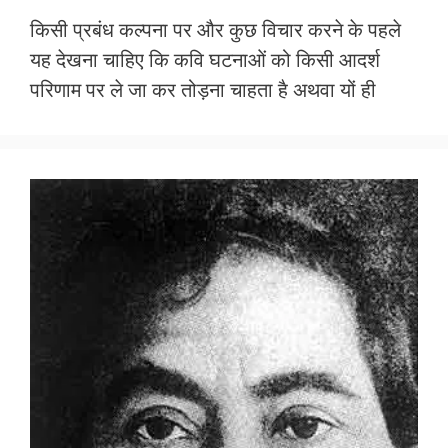
ac
w
h
m
h
किसी प्रबंध कल्पना पर और कुछ विचार करने के पहले
e
itt
at
ai
ar
यह देखना चाहिए कि कवि घटनाओं को किसी आदर्श
b
er
s
l
e
परिणाम पर ले जा कर तोड़ना चाहता है अथवा यों ही
o
A
o
p
k
p