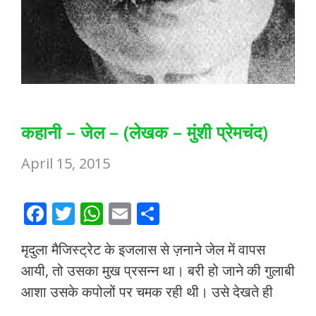
कहानी – जेल – (लेखक – मुंशी प्रेमचंद)
April 15, 2015
F
T
W
E
S
ac
w
h
m
h
मृदुला मैजिस्ट्रेट के इजलास से ज़नाने जेल में वापस
e
itt
at
ai
ar
आयी, तो उसका मुख प्रसन्न था। बरी हो जाने की गुलाबी
b
er
s
l
e
आशा उसके कपोलों पर चमक रही थी। उसे देखते ही
o
A