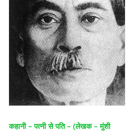
कहानी – पत्‍नी से पति – (लेखक – मुंशी