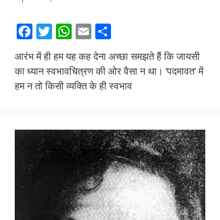
F
T
W
E
S
ac
w
h
m
h
आरंभ में ही हम यह कह देना अच्छा समझते हैं कि जायसी
e
itt
at
ai
ar
का ध्यान स्वभावचित्रण की ओर वैसा न था। ‘पदमावत’ में
b
er
s
l
e
हम न तो किसी व्यक्ति के ही स्वभाव
o
A
o
p
k
p