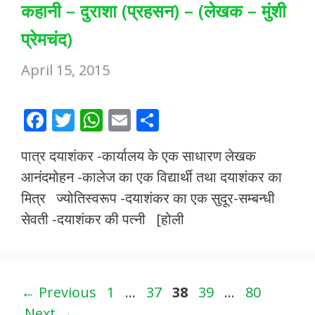
कहानी – दुराशा (प्रहसन) – (लेखक – मुंशी
प्रेमचंद)
April 15, 2015
F
T
W
E
S
ac
w
h
m
h
पात्र दयाशंकर -कार्यालय के एक साधारण लेखक
e
itt
at
ai
ar
आनंदमोहन -कालेज का एक विद्यार्थी तथा दयाशंकर का
b
er
s
l
e
मित्र ज्योतिस्वरूप -दयाशंकर का एक सुदूर-सम्बन्धी
o
A
सेवती -दयाशंकर की पत्नी [होली
o
p
k
p
Page
Page
Page
Page
Page
←
Previous
1
…
37
38
39
…
80
Next
→