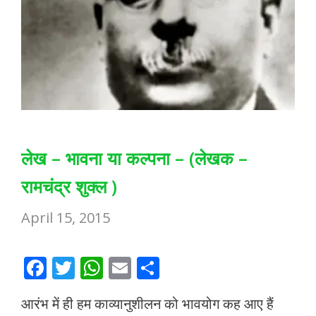
लेख – भावना या कल्पना – (लेखक –
रामचंद्र शुक्ल )
April 15, 2015
F
T
W
E
S
ac
w
h
m
h
आरंभ में ही हम काव्यानुशीलन को भावयोग कह आए हैं
e
itt
at
ai
ar