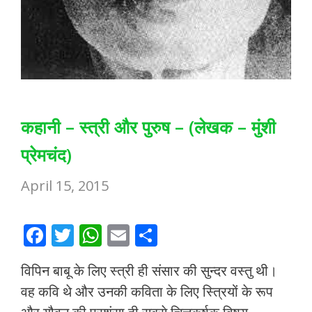
कहानी – स्त्री और पुरुष – (लेखक – मुंशी
प्रेमचंद)
April 15, 2015
F
T
W
E
S
ac
w
h
m
h
विपिन बाबू के लिए स्त्री ही संसार की सुन्दर वस्तु थी।
e
itt
at
ai
ar
वह कवि थे और उनकी कविता के लिए स्त्रियों के रूप
b
er
s
l
e