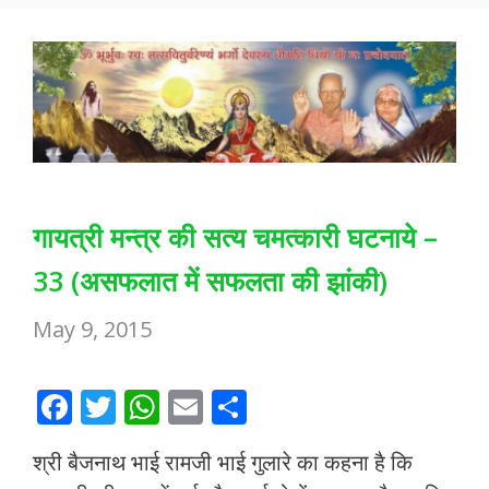
गायत्री मन्त्र की सत्य चमत्कारी घटनाये –
33 (असफलात में सफलता की झांकी)
May 9, 2015
F
T
W
E
S
ac
w
h
m
h
श्री बैजनाथ भाई रामजी भाई गुलारे का कहना है कि
e
itt
at
ai
ar