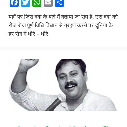
F
T
W
E
S
ac
w
h
m
h
यहाँ पर जिस दवा के बारे में बताया जा रहा है, उस दवा को
e
itt
at
ai
ar
रोज रोज पूर्ण विधि विधान से ग्रहण करने पर दुनिया के
b
er
s
l
e
हर रोग में धीरे – धीरे
o
A
o
p
k
p