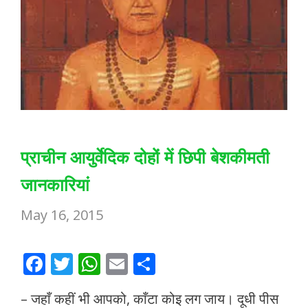
प्राचीन आयुर्वेदिक दोहों में छिपी बेशकीमती
जानकारियां
May 16, 2015
F
T
W
E
S
ac
w
h
m
h
– जहाँ कहीं भी आपको, काँटा कोइ लग जाय। दूधी पीस
e
itt
at
ai
ar