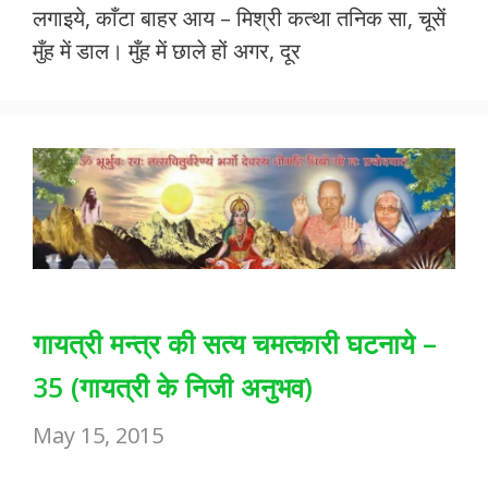
लगाइये, काँटा बाहर आय – मिश्री कत्था तनिक सा, चूसें
b
er
s
l
e
मुँह में डाल। मुँह में छाले हों अगर, दूर
o
A
o
p
k
p
गायत्री मन्त्र की सत्य चमत्कारी घटनाये –
35 (गायत्री के निजी अनुभव)
May 15, 2015