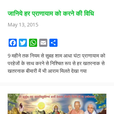
जानिये हर प्राणायाम को करने की विधि
May 13, 2015
F
T
W
E
S
ac
w
h
m
h
9 महीने तक नियम से सुबह शाम आधा घंटा प्राणायाम को
e
itt
at
ai
ar
परहेजों के साथ करने से निश्चित रूप से हर खतरनाक से
b
er
s
l
e
खतरनाक बीमारी में भी आराम मिलते देखा गया
o
A
o
p
k
p