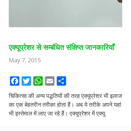
एक्यूप्रेशर से सम्बंधित संक्षिप्त जानकारियाँ
May 7, 2015
F
T
W
E
S
ac
w
h
m
h
चिकित्सा की अन्य पद्धतियों की तरह एक्युप्रेशर भी इलाज
e
itt
at
ai
ar
का एक बेहतरीन तरीका होता हैं। अब ये तरीके अपने यहां
b
er
s
l
e
भी इस्तेमाल में लाए जा रहे हैं। एक्युप्रेशर में एक्यु
o
A
o
p