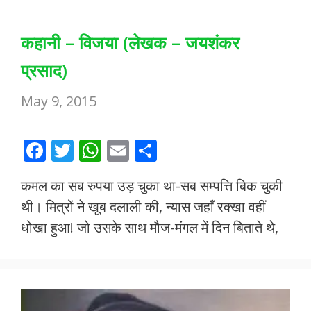
कहानी – विजया (लेखक – जयशंकर
प्रसाद)
May 9, 2015
F
T
W
E
S
ac
w
h
m
h
कमल का सब रुपया उड़ चुका था-सब सम्पत्ति बिक चुकी
e
itt
at
ai
ar
थी। मित्रों ने खूब दलाली की, न्यास जहाँ रक्खा वहीं
b
er
s
l
e
धोखा हुआ! जो उसके साथ मौज-मंगल में दिन बिताते थे,
o
A
o
p
k
p