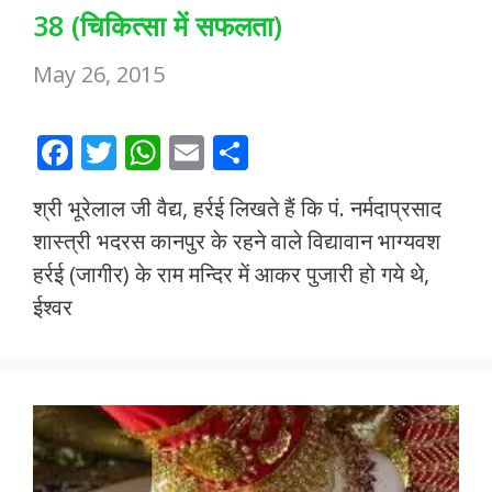
38 (चिकित्सा में सफलता)
May 26, 2015
F
T
W
E
S
ac
w
h
m
h
श्री भूरेलाल जी वैद्य, हर्रई लिखते हैं कि पं. नर्मदाप्रसाद
e
itt
at
ai
ar
शास्त्री भदरस कानपुर के रहने वाले विद्यावान भाग्यवश
b
er
s
l
e
हर्रई (जागीर) के राम मन्दिर में आकर पुजारी हो गये थे,
o
A
ईश्वर
o
p
k
p