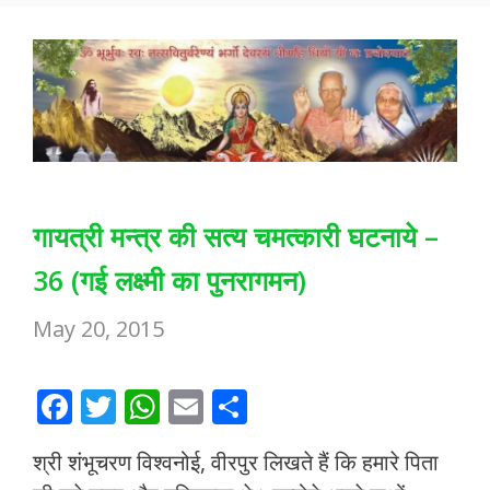
k
p
गायत्री मन्त्र की सत्य चमत्कारी घटनाये –
36 (गई लक्ष्मी का पुनरागमन)
May 20, 2015
F
T
W
E
S
ac
w
h
m
h
श्री शंभूचरण विश्वनोई, वीरपुर लिखते हैं कि हमारे पिता
e
itt
at
ai
ar