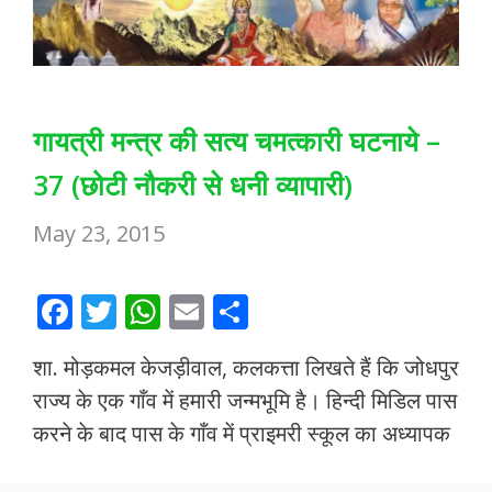
गायत्री मन्त्र की सत्य चमत्कारी घटनाये –
37 (छोटी नौकरी से धनी व्यापारी)
May 23, 2015
F
T
W
E
S
ac
w
h
m
h
शा. मोड़कमल केजड़ीवाल, कलकत्ता लिखते हैं कि जोधपुर
e
itt
at
ai
ar
राज्य के एक गाँव में हमारी जन्मभूमि है। हिन्दी मिडिल पास
b
er
s
l
e
करने के बाद पास के गाँव में प्राइमरी स्कूल का अध्यापक
o
A
o
p