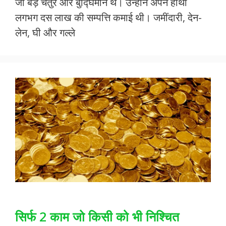
जी बड़े चतुर और बुद्घिमान थे। उन्होने अपने हाथों
b
er
s
l
e
लगभग दस लाख की सम्पत्ति कमाई थी। जमींदारी, देन-
o
A
लेन, घी और गल्ले
o
p
k
p
सिर्फ 2 काम जो किसी को भी निश्चित