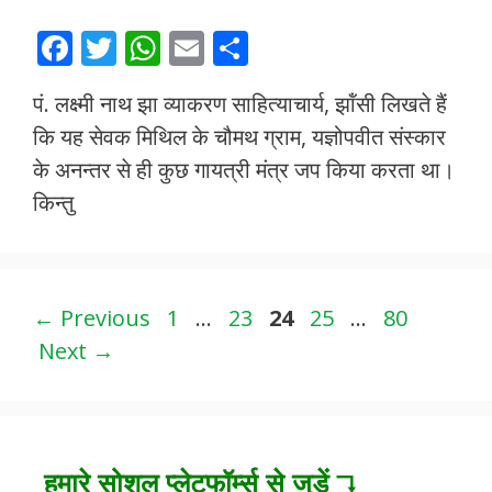
F
T
W
E
S
ac
w
h
m
h
पं. लक्ष्मी नाथ झा व्याकरण साहित्याचार्य, झॉंसी लिखते हैं
e
itt
at
ai
ar
कि यह सेवक मिथिल के चौमथ ग्राम, यज्ञोपवीत संस्कार
b
er
s
l
e
के अनन्तर से ही कुछ गायत्री मंत्र जप किया करता था।
o
A
किन्तु
o
p
k
p
Page
Page
Page
Page
Page
←
Previous
1
…
23
24
25
…
80
Next
→
हमारे सोशल प्लेटफॉर्म्स से जुड़ें ↴