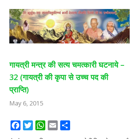
k
p
गायत्री मन्त्र की सत्य चमत्कारी घटनाये –
32 (गायत्री की कृपा से उच्च पद की
प्राप्ति)
May 6, 2015
F
T
W
E
S
ac
w
h
m
h