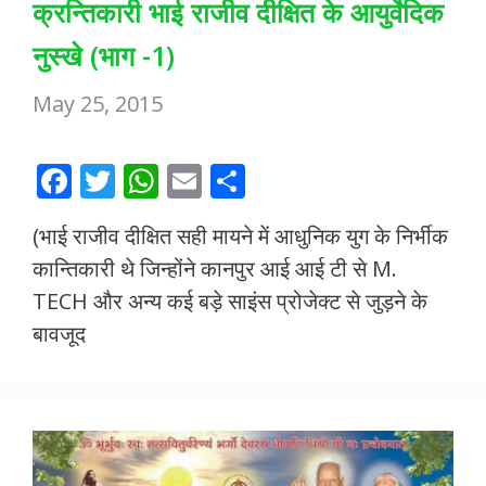
क्रन्तिकारी भाई राजीव दीक्षित के आयुर्वेदिक
नुस्खे (भाग -1)
May 25, 2015
F
T
W
E
S
ac
w
h
m
h
(भाई राजीव दीक्षित सही मायने में आधुनिक युग के निर्भीक
e
itt
at
ai
ar
कान्तिकारी थे जिन्होंने कानपुर आई आई टी से M.
b
er
s
l
e
TECH और अन्य कई बड़े साइंस प्रोजेक्ट से जुड़ने के
o
A
बावजूद
o
p
k
p