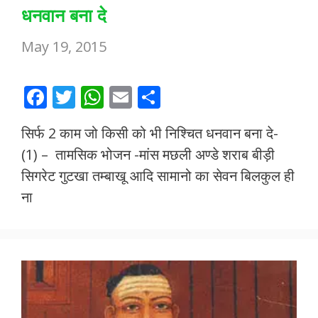
धनवान बना दे
May 19, 2015
F
T
W
E
S
ac
w
h
m
h
सिर्फ 2 काम जो किसी को भी निश्चित धनवान बना दे-
e
itt
at
ai
ar
(1) – तामसिक भोजन -मांस मछली अण्डे शराब बीड़ी
b
er
s
l
e
सिगरेट गुटखा तम्बाखू आदि सामानो का सेवन बिलकुल ही
o
A
ना
o
p
k
p