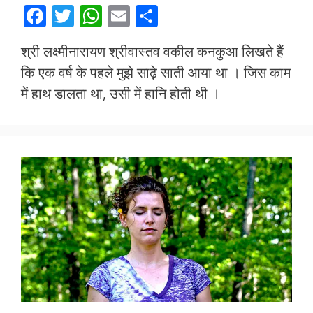
F
T
W
E
S
ac
w
h
m
h
श्री लक्ष्मीनारायण श्रीवास्तव वकील कनकुआ लिखते हैं
e
itt
at
ai
ar
कि एक वर्ष के पहले मुझे साढ़े साती आया था । जिस काम
b
er
s
l
e
में हाथ डालता था, उसी में हानि होती थी ।
o
A
o
p
k
p