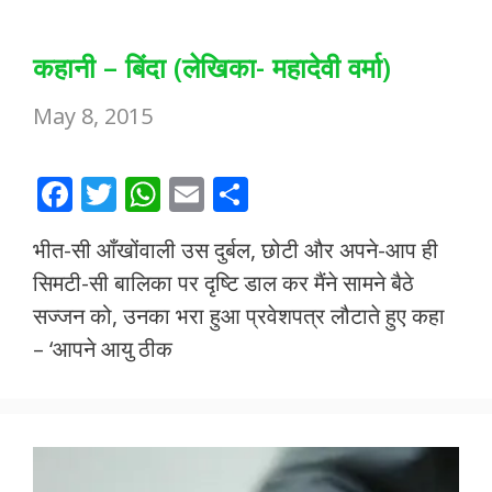
कहानी – बिंदा (लेखिका- महादेवी वर्मा)
May 8, 2015
F
T
W
E
S
ac
w
h
m
h
भीत-सी आँखोंवाली उस दुर्बल, छोटी और अपने-आप ही
e
itt
at
ai
ar
सिमटी-सी बालिका पर दृष्टि डाल कर मैंने सामने बैठे
b
er
s
l
e
सज्जन को, उनका भरा हुआ प्रवेशपत्र लौटाते हुए कहा
o
A
– ‘आपने आयु ठीक
o
p
k
p