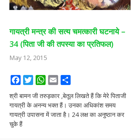
गायत्री मन्त्र की सत्य चमत्कारी घटनाये –
34 (पिता जी की तपस्या का प्रतिफल)
May 12, 2015
F
T
W
E
S
ac
w
h
m
h
श्री बामन जी तरुड़कार ,बेतूल लिखते हैं कि मेरे पिताजी
e
itt
at
ai
ar
गायत्री के अनन्य भक्त हैं। उनका अधिकांश समय
b
er
s
l
e
गायत्री उपासना में जाता है। 24 लक्ष का अनुष्ठान कर
o
A
चुके हैं
o
p
k
p