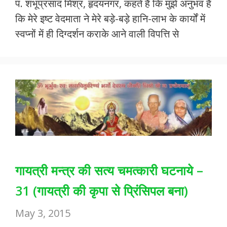
पं. शंभूप्रसाद मिश्र, हृदयनगर, कहते हैं कि मुझे अनुभव है
e
itt
at
ai
ar
कि मेरे इष्ट वेदमाता ने मेरे बड़े-बड़े हानि-लाभ के कार्यों में
b
er
s
l
e
स्वप्नों में ही दिग्दर्शन कराके आने वाली विपत्ति से
o
A
o
p
k
p
गायत्री मन्त्र की सत्य चमत्कारी घटनाये –
31 (गायत्री की कृपा से प्रिंसिपल बना)
May 3, 2015