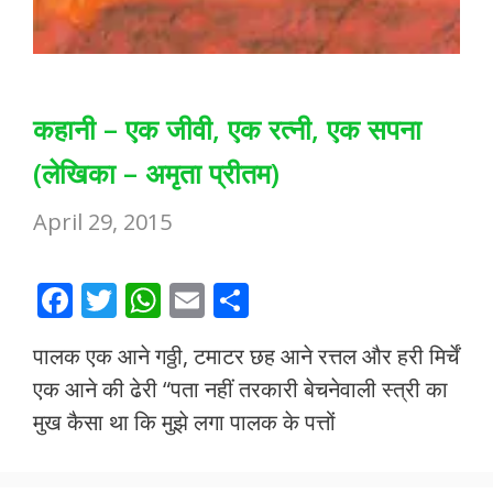
कहानी – एक जीवी, एक रत्नी, एक सपना
(लेखिका – अमृता प्रीतम)
April 29, 2015
F
T
W
E
S
ac
w
h
m
h
पालक एक आने गठ्ठी, टमाटर छह आने रत्तल और हरी मिर्चें
e
itt
at
ai
ar
एक आने की ढेरी “पता नहीं तरकारी बेचनेवाली स्त्री का
b
er
s
l
e
मुख कैसा था कि मुझे लगा पालक के पत्तों
o
A
o
p