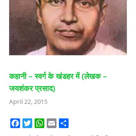
कहानी – स्वर्ग के खंडहर में (लेखक –
जयशंकर प्रसाद)
April 22, 2015
F
T
W
E
S
ac
w
h
m
h