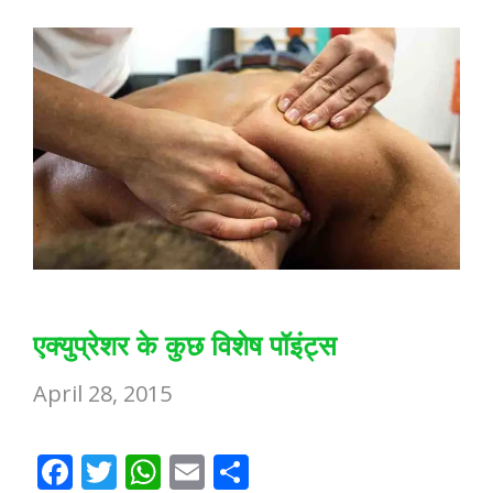
k
p
एक्युप्रेशर के कुछ विशेष पॉइंट्स
April 28, 2015
F
T
W
E
S