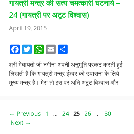
गायत्री मन्त्र की सत्य चमत्कारी घटनाये –
24 (गायत्री पर अटूट विश्वास)
April 19, 2015
F
T
W
E
S
ac
w
h
m
h
श्री मेघायती जी नगीना अपनी अनुभूति प्रकट करती हुई
e
itt
at
ai
ar
लिखती हैं कि गायत्री मन्त्र ईश्वर की उपासना के लिये
b
er
s
l
e
मुख्य मन्त्र है। मेरा तो इस पर अति अटूट विश्वास और
o
A
o
p
k
p
Page
Page
Page
Page
Page
←
Previous
1
…
24
25
26
…
80
Next
→