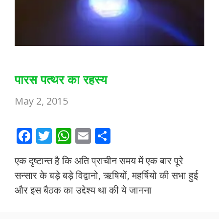
पारस पत्थर का रहस्य
May 2, 2015
F
T
W
E
S
ac
w
h
m
h
एक दृष्टान्त है कि अति प्राचीन समय में एक बार पूरे
e
itt
at
ai
ar
सन्सार के बड़े बड़े विद्वानो, ऋषियों, महर्षियो की सभा हुई
b
er
s
l
e
और इस बैठक का उद्देश्य था की ये जानना
o
A
o
p