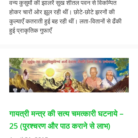
वन्य कुसुमों की झालरें सुख शीतल पवन से विकम्पित
e
itt
at
ai
ar
होकर चारों ओर झूल रही थीं। छोटे-छोटे झरनों की
b
er
s
l
e
कुल्याएँ कतराती हुई बह रही थीं। लता-वितानों से ढँकी
o
A
हुई प्राकृतिक गुफाएँ
o
p
k
p
गायत्री मन्त्र की सत्य चमत्कारी घटनाये –
25 (पुरश्चरण और पाठ कराने से लाभ)