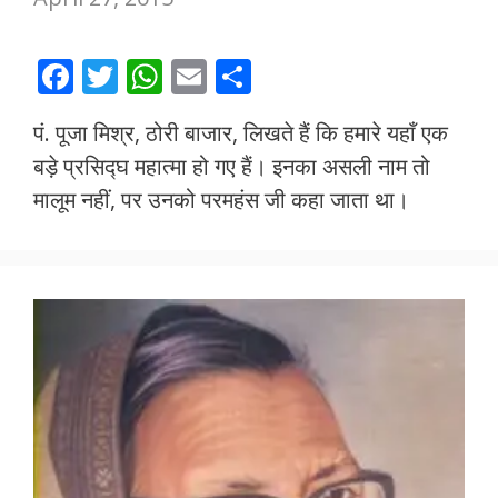
F
T
W
E
S
ac
w
h
m
h
पं. पूजा मिश्र, ठोरी बाजार, लिखते हैं कि हमारे यहाँ एक
e
itt
at
ai
ar
बड़े प्रसिद्घ महात्मा हो गए हैं। इनका असली नाम तो
b
er
s
l
e
मालूम नहीं, पर उनको परमहंस जी कहा जाता था।
o
A
o
p
k
p