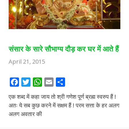
संसार के सारे सौभाग्य दौड़ कर घर में आते हैं
April 21, 2015
F
T
W
E
S
ac
w
h
m
h
एक शब्द में कहा जाय तो श्री गणेश पूर्ण ब्रह्म स्वरुप हैं !
e
itt
at
ai
ar
अतः ये सब कुछ करने में सक्षम हैं ! परम सत्ता के हर अलग
b
er
s
l
e
अलग अवतार की
o
A
o
p