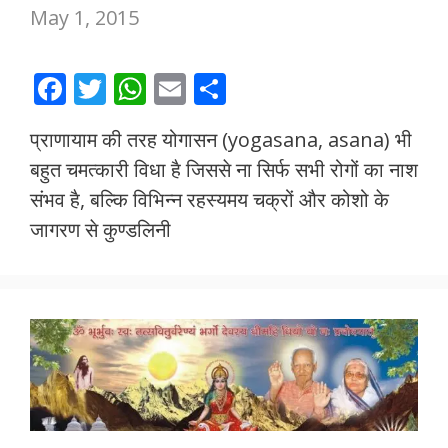
May 1, 2015
F
T
W
E
S
ac
w
h
m
h
प्राणायाम की तरह योगासन (yogasana, asana) भी
e
itt
at
ai
ar
बहुत चमत्कारी विधा है जिससे ना सिर्फ सभी रोगों का नाश
b
er
s
l
e
संभव है, बल्कि विभिन्न रहस्यमय चक्रों और कोशो के
o
A
जागरण से कुण्डलिनी
o
p
k
p