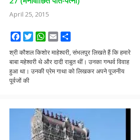
27 (मनोवांछित पति-पत्नी)
April 25, 2015
F
T
W
E
S
ac
w
h
m
h
श्री कौशल किशोर माहेश्वरी, संभलपुर लिखते हैं कि हमारे
e
itt
at
ai
ar
बाबा महेश्वरी थे और दादी राबुत थीं। उनका गन्धर्व विवाह
b
er
s
l
e
हुआ था। उनकी प्रेम गाथा को लिखकर अपने पूजनीय
o
A
पूर्वजों की
o
p
k
p