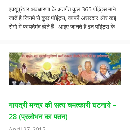
ac
w
h
m
h
एक्यूप्रेशर अवधारणा के अंतर्गत कुल 365 पॉइंट्स माने
e
itt
at
ai
ar
जातें है जिनमे से कुछ पॉइंट्स, काफी असरदार और कई
b
er
s
l
e
रोगो में फायदेमंद होते हैं ! आइए जानते है इन पॉइंट्स के
o
A
o
p
k
p
गायत्री मन्त्र की सत्य चमत्कारी घटनाये –
28 (प्रलोभन का पतन)
April 27, 2015