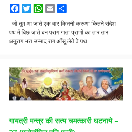
F
T
W
E
S
ac
w
h
m
h
जो तुम आ जाते एक बार कितनी करूणा कितने संदेश
e
itt
at
ai
ar
पथ में बिछ जाते बन पराग गाता प्राणों का तार तार
b
er
s
l
e
अनुराग भरा उन्माद राग आँसू लेते वे पथ
o
A
o
p
k
p
गायत्री मन्त्र की सत्य चमत्कारी घटनाये –