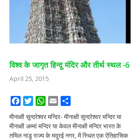
विश्व के जागृत हिन्दू मंदिर और तीर्थ स्थल -6
April 25, 2015
F
T
W
E
S
ac
w
h
m
h
मीनाक्षी सुन्दरेश्वर मन्दिर- मीनाक्षी सुन्दरेश्वर मन्दिर या
e
itt
at
ai
ar
मीनाक्षी अम्मां मन्दिर या केवल मीनाक्षी मन्दिर भारत के
b
er
s
l
e
तमिल नाडु राज्य के मदुरई नगर, में स्थित एक ऐतिहासिक