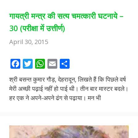
गायत्री मन्त्र की सत्य चमत्कारी घटनाये –
30 (परीक्षा में उत्तीर्ण)
April 30, 2015
F
T
W
E
S
ac
w
h
m
h
श्री बसन्त कुमार गौड़, देहरादून, लिखते हैं कि पिछले वर्ष
e
itt
at
ai
ar
मेरी अच्छी पढ़ाई नहीं हो पाई थी। तीन बार मास्टर बदले।
b
er
s
l
e
हर एक ने अपने-अपने ढंग से पढ़ाया। मन भी
o
A
o
p
k
p