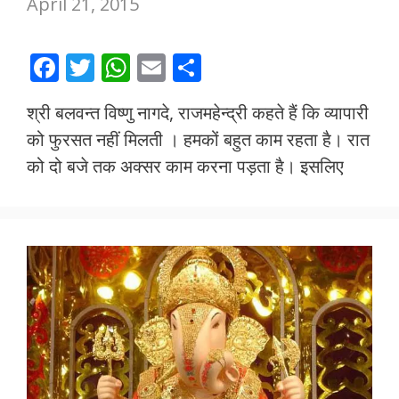
April 21, 2015
F
T
W
E
S
ac
w
h
m
h
श्री बलवन्त विष्णु नागदे, राजमहेन्द्री कहते हैं कि व्यापारी
e
itt
at
ai
ar
को फुरसत नहीं मिलती । हमकों बहुत काम रहता है। रात
b
er
s
l
e
को दो बजे तक अक्सर काम करना पड़ता है। इसलिए
o
A
o
p
k
p