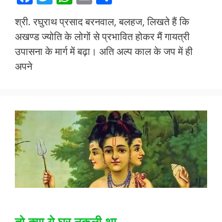
ac
w
h
m
h
श्री. रघुराथ प्रसाद बरनवाल, बलहज, लिखते हैं कि
e
itt
at
ai
ar
अखण्ड ज्योति के लोगों से प्रभावित होकर मैं गायत्री
b
er
s
l
e
उपासना के मार्ग में बढ़ा। अति अल्प काल के जप में ही
o
A
अपने
o
p
k
p
तो क्या ये घर नकली था