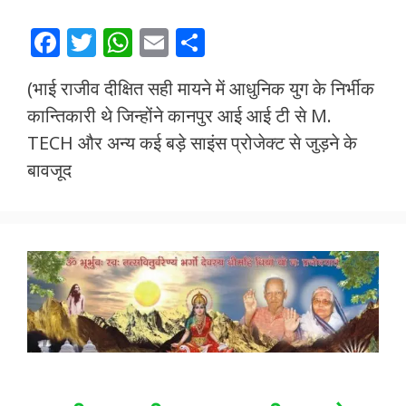
F
T
W
E
S
ac
w
h
m
h
(भाई राजीव दीक्षित सही मायने में आधुनिक युग के निर्भीक
e
itt
at
ai
ar
कान्तिकारी थे जिन्होंने कानपुर आई आई टी से M.
b
er
s
l
e
TECH और अन्य कई बड़े साइंस प्रोजेक्ट से जुड़ने के
o
A
बावजूद
o
p
k
p