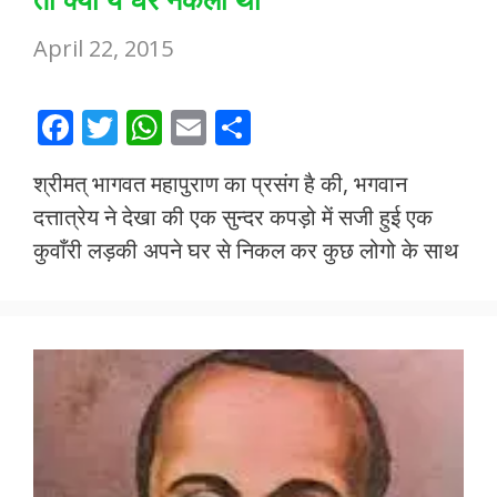
April 22, 2015
F
T
W
E
S
ac
w
h
m
h
श्रीमत् भागवत महापुराण का प्रसंग है की, भगवान
e
itt
at
ai
ar
दत्तात्रेय ने देखा की एक सुन्दर कपड़ो में सजी हुई एक
b
er
s
l
e
कुवाँरी लड़की अपने घर से निकल कर कुछ लोगो के साथ
o
A
o
p
k
p