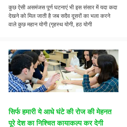
ac
w
h
m
h
कुछ ऐसी असमंजस पूर्ण घटनाएं भी इस संसार में यदा कदा
e
itt
at
ai
ar
देखने को मिल जाती है जब सदैव दूसरों का भला करने
b
er
s
l
e
वाले कुछ महान योगी (गृहस्थ योगी, हठ योगी
o
A
o
p
k
p
सिर्फ हमारी ये आधे घंटे की रोज की मेहनत
पूरे देश का निश्चित कायाकल्प कर देगी