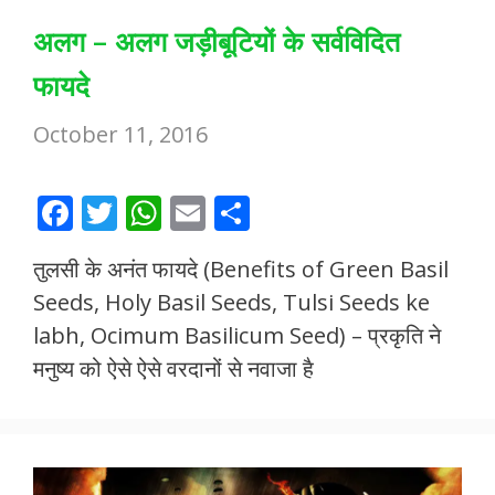
अलग – अलग जड़ीबूटियों के सर्वविदित
फायदे
October 11, 2016
F
T
W
E
S
ac
w
h
m
h
तुलसी के अनंत फायदे (Benefits of Green Basil
e
itt
at
ai
ar
Seeds, Holy Basil Seeds, Tulsi Seeds ke
b
er
s
l
e
labh, Ocimum Basilicum Seed) – प्रकृति ने
o
A
मनुष्य को ऐसे ऐसे वरदानों से नवाजा है
o
p
k
p