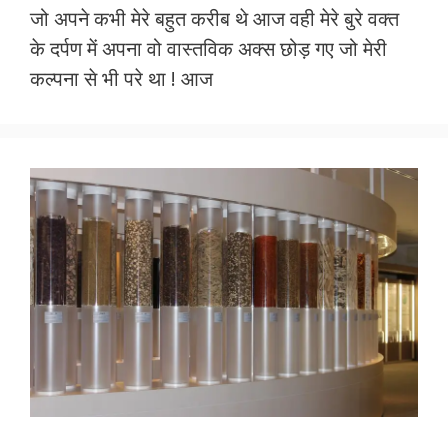
जो अपने कभी मेरे बहुत करीब थे आज वही मेरे बुरे वक्त
e
itt
at
ai
ar
के दर्पण में अपना वो वास्तविक अक्स छोड़ गए जो मेरी
b
er
s
l
e
कल्पना से भी परे था ! आज
o
A
o
p
k
p