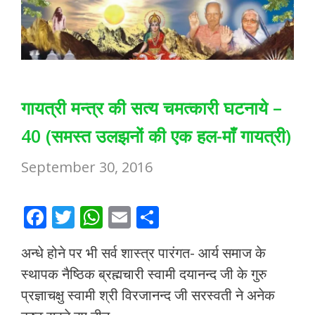
गायत्री मन्त्र की सत्य चमत्कारी घटनाये –
40 (समस्त उलझनों की एक हल-माँ गायत्री)
September 30, 2016
F
T
W
E
S
ac
w
h
m
h
अन्धे होने पर भी सर्व शास्त्र पारंगत- आर्य समाज के
e
itt
at
ai
ar
स्थापक नैष्ठिक ब्रह्मचारी स्वामी दयानन्द जी के गुरु
b
er
s
l
e
प्रज्ञाचक्षु स्वामी श्री विरजानन्द जी सरस्वती ने अनेक
o
A