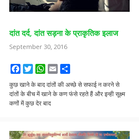
दांत दर्द, दांत सड़ना के प्राकृतिक इलाज
September 30, 2016
F
T
W
E
S
ac
w
h
m
h
कुछ खाने के बाद दांतों की अच्छे से सफाई न करने से
e
itt
at
ai
ar
दांतों के बीच में खाने के कण फंसे रहते हैं और इन्ही सूक्ष्म
b
er
s
l
e
कणों में कुछ देर बाद
o
A
o
p
k
p