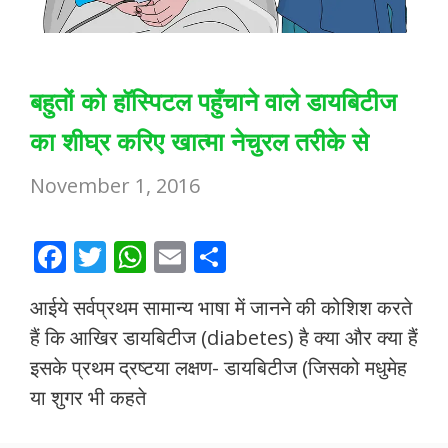
बहुतों को हॉस्पिटल पहुँचाने वाले डायबिटीज
का शीघ्र करिए खात्मा नेचुरल तरीके से
November 1, 2016
F
T
W
E
S
ac
w
h
m
h
आईये सर्वप्रथम सामान्य भाषा में जानने की कोशिश करते
e
itt
at
ai
ar
हैं कि आखिर डायबिटीज (diabetes) है क्या और क्या हैं
b
er
s
l
e
इसके प्रथम द्रष्टया लक्षण- डायबिटीज (जिसको मधुमेह
o
A
या शुगर भी कहते
o
p