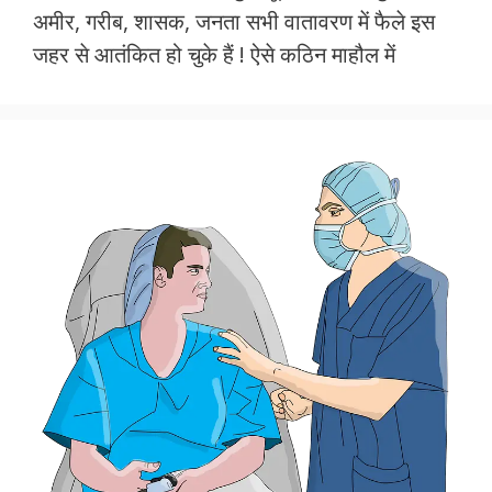
e
itt
at
ai
ar
अमीर, गरीब, शासक, जनता सभी वातावरण में फैले इस
b
er
s
l
e
जहर से आतंकित हो चुके हैं ! ऐसे कठिन माहौल में
o
A
o
p
k
p