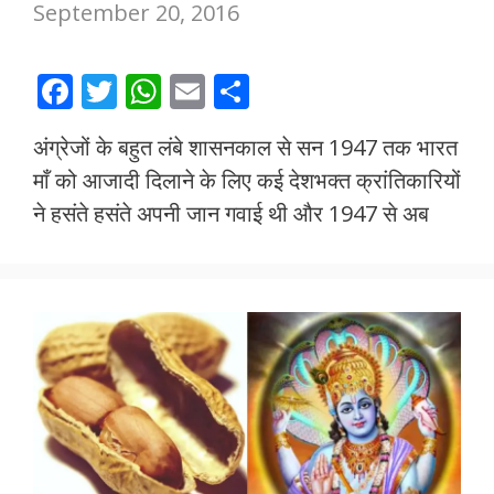
September 20, 2016
F
T
W
E
S
ac
w
h
m
h
अंग्रेजों के बहुत लंबे शासनकाल से सन 1947 तक भारत
e
itt
at
ai
ar
माँ को आजादी दिलाने के लिए कई देशभक्त क्रांतिकारियों
b
er
s
l
e
ने हसंते हसंते अपनी जान गवाई थी और 1947 से अब
o
A
o
p
k
p