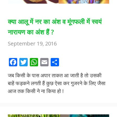
क्या आलू में नर का अंश व मूंगफली में स्वयं
नारायण का अंश हैं ?
September 19, 2016
F
T
W
E
S
ac
w
h
m
h
जब किसी के पास अपार ताकत आ जाती है तो उसकी
e
itt
at
ai
ar
बाहें फड़कने लगती हैं कुछ ऐसा कर गुजरने के लिए जैसा
b
er
s
l
e
आज तक किसी ने ना किया हो !
o
A
o
p
k
p