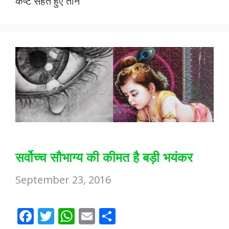
कष्ट सहते हुए तीन
o
p
k
p
सर्वोच्च सौभाग्य की कीमत है बड़ी भयंकर
September 23, 2016
F
T
W
E
S