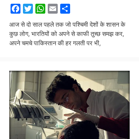
F
T
W
E
S
ac
w
h
m
h
आज से दो साल पहले तक जो पश्चिमी देशों के शासन के
e
itt
at
ai
ar
कुछ लोग, भारतियों को अपने से काफी तुच्छ समझ कर,
b
er
s
l
e
अपने चमचे पाकिस्तान की हर गलती पर भी,
o
A
o
p
k
p