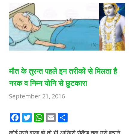
k
p
मौत के तुरन्त पहले इन तरीकों से मिलता है
नरक व निम्न योनि से छुटकारा
September 21, 2016
F
T
W
E
S
ac
w
h
m
h
कोई मरने वाला हो तो भी आखिरी सेकेंड तक उसे बचाने