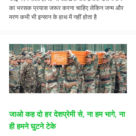
e
itt
at
ai
ar
का भरसक प्रयास जरूर करना चाहिए लेकिन जन्म और
b
er
s
l
e
मरण कभी भी इन्सान के हाथ में नहीं होता है
o
A
o
p
k
p
जाओ कह दो हर देशप्रेमी से, ना हम भागे, ना
ही हमने घुटने टेके