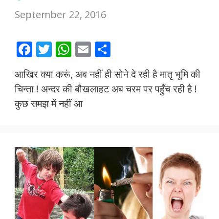
September 22, 2016
F
T
W
E
S
ac
w
h
m
h
आखिर क्या करूं, अब नहीं ही सोने दे रही है मातृ भूमि की
e
itt
at
ai
ar
चिन्ता ! अन्दर की बौखलाहट अब चरम पर पहुँच रही है !
b
er
s
l
e
कुछ समझ में नहीं आ
o
A
o
p
k
p