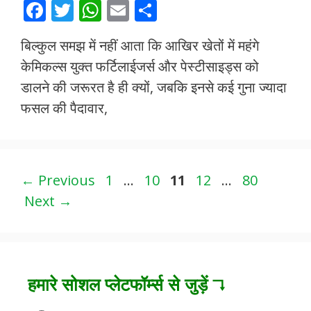
F
T
W
E
S
ac
w
h
m
h
बिल्कुल समझ में नहीं आता कि आखिर खेतों में महंगे
e
itt
at
ai
ar
केमिकल्स युक्त फर्टिलाईजर्स और पेस्टीसाइड्स को
b
er
s
l
e
डालने की जरूरत है ही क्यों, जबकि इनसे कई गुना ज्यादा
o
A
फसल की पैदावार,
o
p
k
p
Page
Page
Page
Page
Page
←
Previous
1
…
10
11
12
…
80
Next
→
हमारे सोशल प्लेटफॉर्म्स से जुड़ें ↴