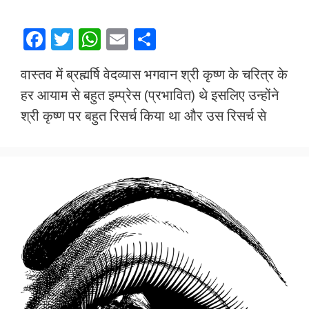
F
T
W
E
S
ac
w
h
m
h
वास्तव में ब्रह्मर्षि वेदव्यास भगवान श्री कृष्ण के चरित्र के
e
itt
at
ai
ar
हर आयाम से बहुत इम्प्रेस (प्रभावित) थे इसलिए उन्होंने
b
er
s
l
e
श्री कृष्ण पर बहुत रिसर्च किया था और उस रिसर्च से
o
A
o
p
k
p