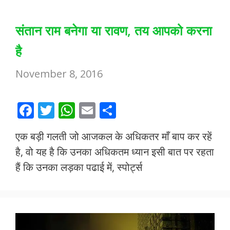
संतान राम बनेगा या रावण, तय आपको करना
है
November 8, 2016
F
T
W
E
S
ac
w
h
m
h
एक बड़ी गलती जो आजकल के अधिकतर माँ बाप कर रहें
e
itt
at
ai
ar
है, वो यह है कि उनका अधिकतम ध्यान इसी बात पर रहता
b
er
s
l
e
हैं कि उनका लड़का पढाई में, स्पोर्ट्स
o
A
o
p
k
p