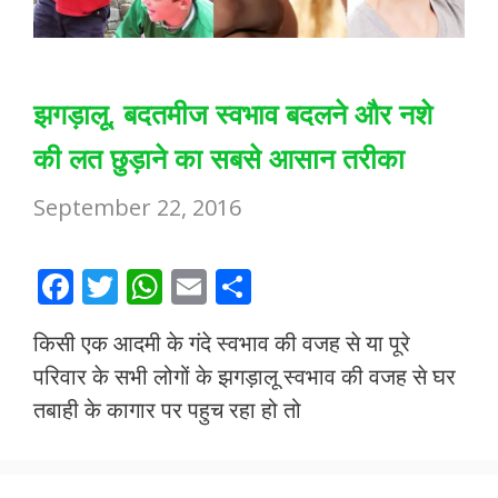
झगड़ालू, बदतमीज स्वभाव बदलने और नशे
की लत छुड़ाने का सबसे आसान तरीका
September 22, 2016
F
T
W
E
S
ac
w
h
m
h
किसी एक आदमी के गंदे स्वभाव की वजह से या पूरे
e
itt
at
ai
ar
परिवार के सभी लोगों के झगड़ालू स्वभाव की वजह से घर
b
er
s
l
e
तबाही के कागार पर पहुच रहा हो तो
o
A
o
p